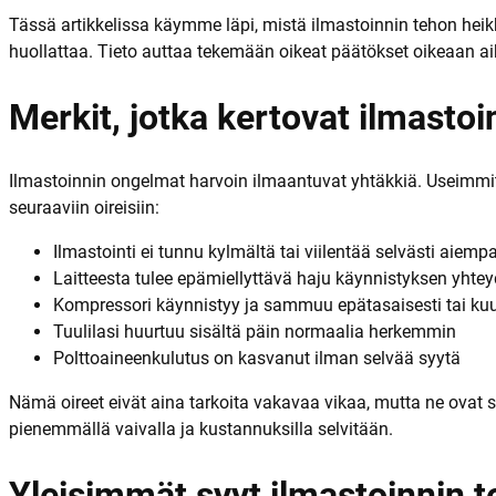
Tässä artikkelissa käymme läpi, mistä ilmastoinnin tehon heikke
huollattaa. Tieto auttaa tekemään oikeat päätökset oikeaan a
Merkit, jotka kertovat ilmasto
Ilmastoinnin ongelmat harvoin ilmaantuvat yhtäkkiä. Useimmit
seuraaviin oireisiin:
Ilmastointi ei tunnu kylmältä tai viilentää selvästi aie
Laitteesta tulee epämiellyttävä haju käynnistyksen yhte
Kompressori käynnistyy ja sammuu epätasaisesti tai kuu
Tuulilasi huurtuu sisältä päin normaalia herkemmin
Polttoaineenkulutus on kasvanut ilman selvää syytä
Nämä oireet eivät aina tarkoita vakavaa vikaa, mutta ne ovat sel
pienemmällä vaivalla ja kustannuksilla selvitään.
Yleisimmät syyt ilmastoinnin 