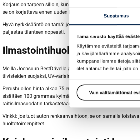
Korjaus on tarpeen silloin, kun huollossa paljastuu vuoto tai
se on korjattava ennen uuden kylmäaineen lisäämistä, muuten 
Suostumus
Hyvä nyrkkisääntö on tämä: jos
ilmastointi ei toimi
lainkaan ta
paljastaa tilanteen nopeasti.
Tämä sivusto käyttää eväste
Käytämme evästeitä tarjoama
Ilmastointihuolto Joensuussa –
ja kävijämäärämme analysoim
kumppaneillemme tietoja siitä
Meillä Joensuun BestDrivella
auton ilmastointihuolto
sisältää 
olet antanut heille tai joita o
tiivisteiden suojaksi, UV-väriaine mahdollisten vuotojen palja
Perushuollon hinta alkaa 75 eurosta kylmäaineella R134A. Uu
Vain välttämättömät ev
sisältäen 100 grammaa kylmäainetta. Jos haluat varmistaa myös
raitisilmasuodatin tarkastetaan tai vaihdetaan tarvittaessa. 
Vinkki: jos tuot auton renkaanvaihtoon, se on samalla loistava
huoltotoimenpiteet.