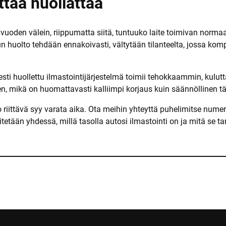
ttaa huollattaa
oden välein, riippumatta siitä, tuntuuko laite toimivan normaa
uolto tehdään ennakoivasti, vältytään tilanteelta, jossa kompre
esti huollettu ilmastointijärjestelmä toimii tehokkaammin, kul
, mikä on huomattavasti kalliimpi korjaus kuin säännöllinen tä
 jo riittävä syy varata aika. Ota meihin yhteyttä puhelimitse num
lvitetään yhdessä, millä tasolla autosi ilmastointi on ja mitä se t