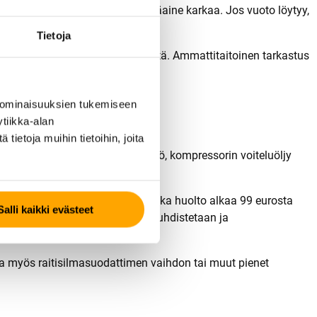
ä tarkasti, mistä kohdasta kylmäaine karkaa. Jos vuoto löytyy,
Tietoja
ä pelkkä täyttö ei välttämättä riitä. Ammattitaitoinen tarkastus
 ominaisuuksien tukemiseen
tiikka-alan
ietoja muihin tietoihin, joita
oltoon kuuluu kylmäaineen täyttö, kompressorin voiteluöljy
taa varata noin tunti aikaa.
etään R1234yf-kylmäainetta, jonka huolto alkaa 99 eurosta
Salli kaikki evästeet
in, jolloin ilmastointikanavat puhdistetaan ja
taa myös raitisilmasuodattimen vaihdon tai muut pienet