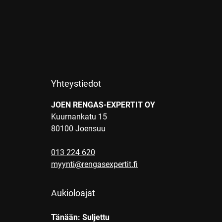
Yhteystiedot
JOEN RENGAS-EXPERTIT OY
Kuurnankatu 15
80100 Joensuu
013 224 620
myynti@rengasexpertit.fi
Aukioloajat
Tänään: Suljettu