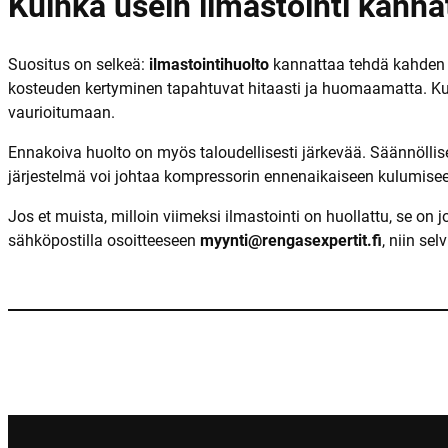
Kuinka usein ilmastointi kanna
Suositus on selkeä:
ilmastointihuolto
kannattaa tehdä kahden vu
kosteuden kertyminen tapahtuvat hitaasti ja huomaamatta. Kun h
vaurioitumaan.
Ennakoiva huolto on myös taloudellisesti järkevää. Säännöllis
järjestelmä voi johtaa kompressorin ennenaikaiseen kulumiseen
Jos et muista, milloin viimeksi ilmastointi on huollattu, se on
sähköpostilla osoitteeseen
myynti@rengasexpertit.fi
, niin se