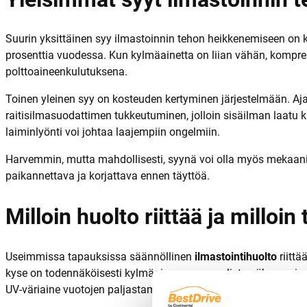
Suurin yksittäinen syy ilmastoinnin tehon heikkenemiseen on k
prosenttia vuodessa. Kun kylmäainetta on liian vähän, kompr
polttoaineenkulutuksena.
Toinen yleinen syy on kosteuden kertyminen järjestelmään. Ajan 
raitisilmasuodattimen tukkeutuminen, jolloin sisäilman laatu kä
laiminlyönti voi johtaa laajempiin ongelmiin.
Harvemmin, mutta mahdollisesti, syynä voi olla myös mekaanine
paikannettava ja korjattava ennen täyttöä.
Milloin huolto riittää ja milloin
Useimmissa tapauksissa säännöllinen
ilmastointihuolto
riittä
kyse on todennäköisesti kylmäaineen normaalista vähenemisest
UV-väriaine vuotojen paljastamiseksi sekä järjestelmän kuivaus