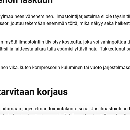
ylmäaineen väheneminen. Ilmastointijärjestelmä ei ole täysin ti
essori joutuu tekemään enemmän töitä, mikä näkyy sekä heiken
myötä ilmastointiin tiivistyy kosteutta, joka voi vahingoittaa t
rsii ja laitteesta alkaa tulla epämiellyttävä haju. Tukkeutunut s
n vika, kuten kompressorin kuluminen tai vuoto järjestelmässä.
 tarvitaan korjaus
ä pitämään järjestelmän toimintakuntoisena. Jos ilmastointi on t
ä ja kosteuden kertymisestä. Tähän auttaa täydellinen huolto, 
 ja testaus.