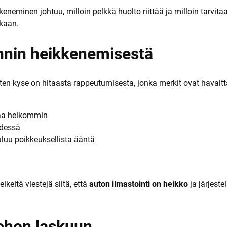
a
neminen johtuu, milloin pelkkä huolto riittää ja milloin tarvita
ikaan.
innin heikkenemisestä
en kyse on hitaasta rappeutumisesta, jonka merkit ovat havaitta
mpaa heikommin
ydessä
luu poikkeuksellista ääntä
keitä viestejä siitä, että
auton ilmastointi on heikko
ja järjest
tehon laskuun