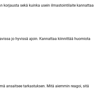
t
an korjausta sekä kuinka usein ilmastointilaite kannattaa
vissa jo hyvissä ajoin. Kannattaa kiinnittää huomiota
elmä ansaitsee tarkastuksen. Mitä aiemmin reagoi, sitä