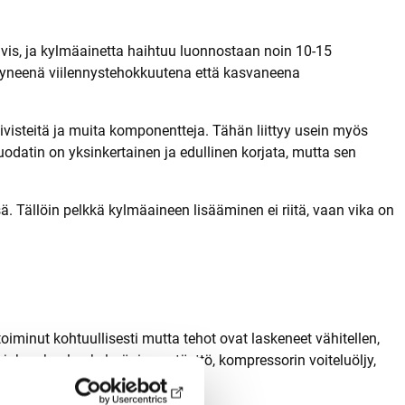
ivis, ja kylmäainetta haihtuu luonnostaan noin 10-15
tyneenä viilennystehokkuutena että kasvaneena
iivisteitä ja muita komponentteja. Tähän liittyy usein myös
uodatin on yksinkertainen ja edullinen korjata, mutta sen
 Tällöin pelkkä kylmäaineen lisääminen ei riitä, vaan vika on
oiminut kohtuullisesti mutta tehot ovat laskeneet vähitellen,
johon kuuluu kylmäaineen täyttö, kompressorin voiteluöljy,