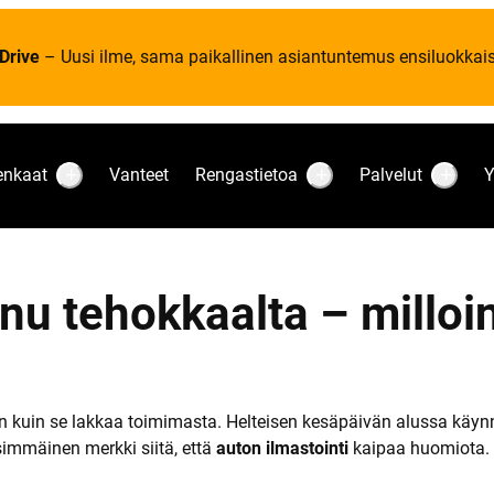
Drive
– Uusi ilme, sama paikallinen asiantuntemus ensiluokkaise
enkaat
Vanteet
Rengastietoa
Palvelut
Y
S
S
S
u
u
u
b
b
b
m
m
m
e
e
e
n
n
n
u
u
u
nnu tehokkaalta – milloi
:
:
:
R
R
P
e
e
a
n
n
l
k
g
v
a
a
e
a
s
l
t
t
u
nnen kuin se lakkaa toimimasta. Helteisen kesäpäivän alussa käyn
i
t
simmäinen merkki siitä, että
auton ilmastointi
kaipaa huomiota. 
e
t
o