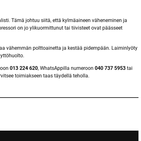
listi. Tämä johtuu siitä, että kylmäaineen väheneminen ja
ssori on jo ylikuormittunut tai tiivisteet ovat päässeet
uttaa vähemmän polttoainetta ja kestää pidempään. Laiminlyöty
yttöhuolto.
eroon
013 224 620
, WhatsAppilla numeroon
040 737 5953
tai
arvitsee toimiakseen taas täydellä teholla.