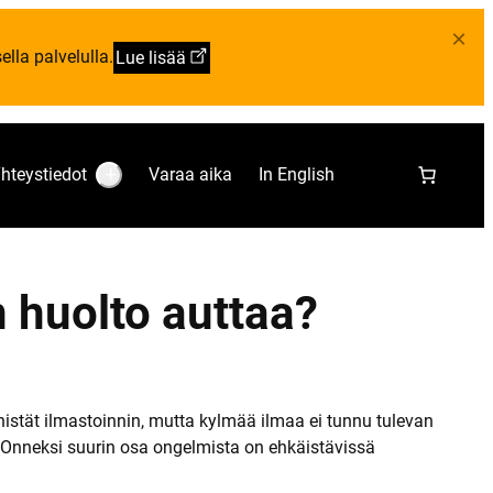
×
lla palvelulla.
Lue lisää
hteystiedot
Varaa aika
In English
S
u
b
m
e
n
u
n huolto auttaa?
:
Y
h
t
e
y
s
t
nistät ilmastoinnin, mutta kylmää ilmaa ei tunnu tulevan
i
Onneksi suurin osa ongelmista on ehkäistävissä
e
d
o