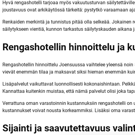
Hyvä rengashotelli tarjoaa myös vakuutusturvan säilytettäville
joustavuus ovat arkikäytössä tärkeitä: pystytkö varaamaan ajan
Renkaiden merkintä ja tunnistus pitää olla selkeää. Jokainen re
säilytykseen vientiä, kunnon tarkastus säilytyskauden aikana j
Rengashotellin hinnoittelu ja
Rengashotellin hinnoittelu Joensuussa vaihtelee yleensä noin 5
vievät enemmän tilaa ja maksavat siksi hieman enemmän kui
Lisäpalvelut vaikuttavat luonnollisesti kokonaishintaan. Pelkk
Kannattaa kuitenkin muistaa, että nämä palvelut olisi joka tapa
Verrattuna oman varastoinnin kustannuksiin rengashotelli on us
kustannukset voivat nousta korkeammiksi. Lisäksi oma varastoin
Sijainti ja saavutettavuus valin