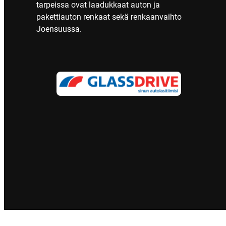
tarpeissa ovat laadukkaat auton ja
pakettiauton renkaat sekä renkaanvaihto
Joensuussa.
Tietosuoja
Evästeet
Saavutettavuus
Maksutavat
Verkko