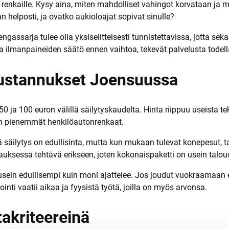
 renkaille. Kysy aina, miten mahdolliset vahingot korvataan ja 
 helposti, ja ovatko aukioloajat sopivat sinulle?
ngassarja tulee olla yksiselitteisesti tunnistettavissa, jotta se
a ilmanpaineiden säätö ennen vaihtoa, tekevät palvelusta todell
 kustannukset Joensuussa
0 ja 100 euron välillä säilytyskaudelta. Hinta riippuu useista t
n pienemmät henkilöautonrenkaat.
ä säilytys on edullisinta, mutta kun mukaan tulevat konepesut, ta
uksessa tehtävä erikseen, joten kokonaispaketti on usein taloude
ein edullisempi kuin moni ajattelee. Jos joudut vuokraamaan eri
ti vaatii aikaa ja fyysistä työtä, joilla on myös arvonsa.
takriteereinä