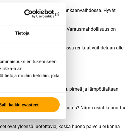
aitsee, sitä helpompaa on käydä renkaanvaihdossa. Hyvät
taipalvelu voivat olla ratkaisevia. Varausmahdollisuus on
Tietoja
kat tarjoavat nopean palvelun, jossa renkaat vaihdetaan alle
 ominaisuuksien tukemiseen
tiikka-alan
ietoja muihin tietoihin, joita
teista tarkkaan. Onko tila kuiva, pimeä ja lämpötilaltaan
Salli kaikki evästeet
Onko yrityksellä riittävä vastuuvakuutus? Nämä asiat kannattaa
keet ovat yleensä luotettavia, koska huono palvelu ei kanna