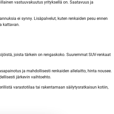
millainen vastuuvakuutus yrityksellä on. Saatavuus ja
kaannuksia ei synny. Lisäpalvelut, kuten renkaiden pesu ennen
a kattavan.
ekijöistä, joista tärkein on rengaskoko. Suuremmat SUV-renkaat
sapainotus ja mahdollisesti renkaiden allelaitto, hinta nousee.
llisesti järkevin vaihtoehto.
llistä varastotilaa tai rakentamaan säilytysratkaisun kotiin,