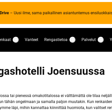
Drive
– Uusi ilme, sama paikallinen asiantuntemus ensiluokkaise
enkaat
Vanteet
Rengastietoa
Palvelut
Y
S
S
S
u
u
u
b
b
b
m
m
m
e
e
e
n
n
n
u
u
u
ngashotelli Joensuussa
:
:
:
R
R
P
e
e
a
n
n
l
k
g
v
a
a
e
a
s
l
t
t
u
ssa tai pienessä omakotitalossa ei välttämättä ole tilaa neljälle 
i
t
un tähän ongelmaan ja samalla paljon muutakin. Kun renkaiden 
e
t
me läpi, mihin kannattaa kiinnittää huomiota, kun valitset ren
o