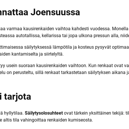
a
annattaa Joensuussa
taa varmaa kausirenkaiden vaihtoa kahdesti vuodessa. Monella ko
teassa autotallissa, kellarissa tai jopa ulkona pressun alla, ni
imaisessa säilytyksessä lämpötila ja kosteus pysyvät optimaali
den kantamiselta ja siirtelyltä.
tyy usein suoraan kausirenkaiden vaihtoon. Kun renkaat ovat val
 on perusteltu, sillä renkaat tarkastetaan säilytyksen aikana ja
 tarjota
 hyllytilaa.
Säilytysolosuhteet
ovat tärkein yksittäinen tekijä: t
e altis tila vahingoittaa renkaiden kumiseosta.