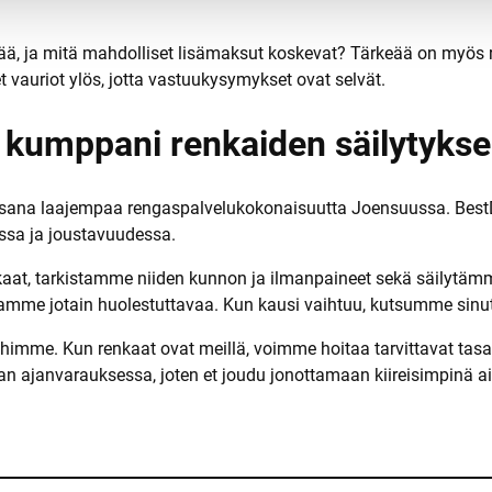
ältää, ja mitä mahdolliset lisämaksut koskevat? Tärkeää on my
t vauriot ylös, jotta vastuukysymykset ovat selvät.
 kumppani renkaiden säilytyks
 osana laajempaa rengaspalvelukokonaisuutta Joensuussa. Best
ussa ja joustavuudessa.
aat, tarkistamme niiden kunnon ja ilmanpaineet sekä säilytäm
me jotain huolestuttavaa. Kun kausi vaihtuu, kutsumme sinut 
mme. Kun renkaat ovat meillä, voimme hoitaa tarvittavat tasap
an ajanvarauksessa, joten et joudu jonottamaan kiireisimpinä 