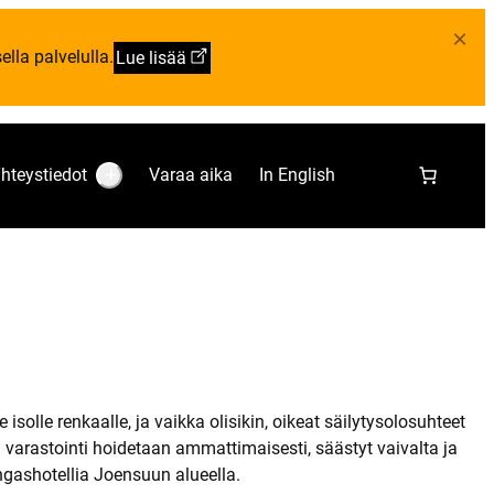
×
lla palvelulla.
Lue lisää
hteystiedot
Varaa aika
In English
S
u
b
m
e
n
u
:
Y
h
t
e
y
s
t
isolle renkaalle, ja vaikka olisikin, oikeat säilytysolosuhteet
i
varastointi hoidetaan ammattimaisesti, säästyt vaivalta ja
e
d
gashotellia Joensuun alueella.
o