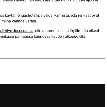
t lähellä vaihdon tarvetta, kannattaa hankkia uudet ajoissa
s käytät rengashotellipalvelua, varmista, että renkaat ovat
lmiina vaihtoa varten.
estDrive Joensuussa
, niin autamme sinua löytämään oikeat
ä renkaasi parhaassa kunnossa kauden ulkopuolella.