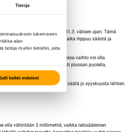
Tietoja
 käyttää talvirenkaita jo 1.11.–31.3. välisen ajan. Tämä
 ominaisuuksien tukemiseen
 todellinen optimaalinen vaihtoaika riippuu säästä ja
tiikka-alan
ietoja muihin tietoihin, joita
ti alle +7 asteen. Pohjois-Suomessa vaihto voi olla
ohi ja lämpötilat pysyvät vakaasti plussan puolella,
Salli kaikki evästeet
oilla. Varaudu ajoissa ja seuraa säätä jo syyskuusta lähtien.
e olla vähintään 3 millimetriä, vaikka lakisääteinen