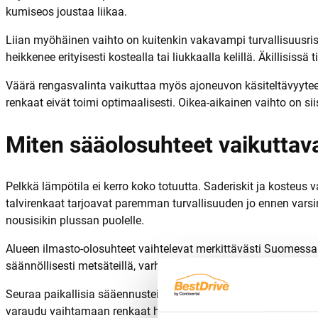
kumiseos joustaa liikaa.
Liian myöhäinen vaihto on kuitenkin vakavampi turvallisuusrisk
heikkenee erityisesti kostealla tai liukkaalla kelillä. Äkillisi
Väärä rengasvalinta vaikuttaa myös ajoneuvon käsiteltävyyteen.
renkaat eivät toimi optimaalisesti. Oikea-aikainen vaihto on si
Miten sääolosuhteet vaikuttav
Pelkkä lämpötila ei kerro koko totuutta. Saderiskit ja kosteus v
talvirenkaat tarjoavat paremman turvallisuuden jo ennen varsina
nousisikin plussan puolelle.
Alueen ilmasto-olosuhteet vaihtelevat merkittävästi Suomessa
säännöllisesti metsäteillä, varhainen vaihto on perusteltua. Ka
Seuraa paikallisia sääennusteita ja kiinnitä huomiota erityisesti
varaudu vaihtamaan renkaat hieman aikaisemmin. Oma ajotapa 