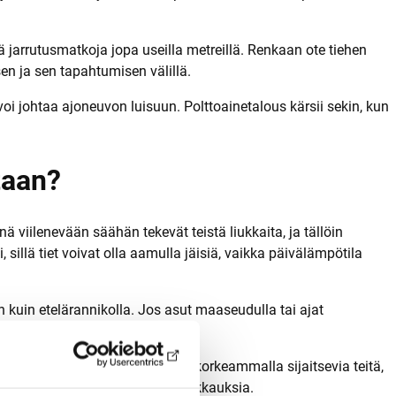
 jarrutusmatkoja jopa useilla metreillä. Renkaan ote tiehen
sen ja sen tapahtumisen välillä.
oi johtaa ajoneuvon luisuun. Polttoainetalous kärsii sekin, kun
taan?
ä viilenevään säähän tekevät teistä liukkaita, ja tällöin
sillä tiet voivat olla aamulla jäisiä, vaikka päivälämpötila
kuin etelärannikolla. Jos asut maaseudulla tai ajat
 sillat jäätyvät ensimmäisinä.
varjoisia tieosuuksia, siltoja tai korkeammalla sijaitsevia teitä,
sä ajoin ennen ensimmäisiä liukkauksia.