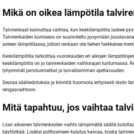
Mikä on oikea lämpötila talvir
Talvirenkaat kannattaa vaihtaa, kun keskilämpötila laskee py
Talvirenkaiden kumiseos on suunniteltu pysymään joustavana
asteen lämpötilassa, jolloin renkaan ote tiehen heikkenee merki
Keskilämpötila tarkoittaa vuorokauden eri aikojen lämpötilojen
keskilämpötila on jo talvirenkaiden vaihtorajan tuntumassa. 
lyhyimmät jarrutusmatkat ja turvallisimman ajettavuuden.
Seuraa säätiedotuksia ja kiinnitä huomiota erityisesti öisiin l
rengasvaihtoon.
Mitä tapahtuu, jos vaihtaa talvi
Liian aikainen talvirenkaiden vaihto lämpimällä säällä kulutt
käyttöikää. Lisäksi polttoaineen kulutus kasvaa, koska talvi