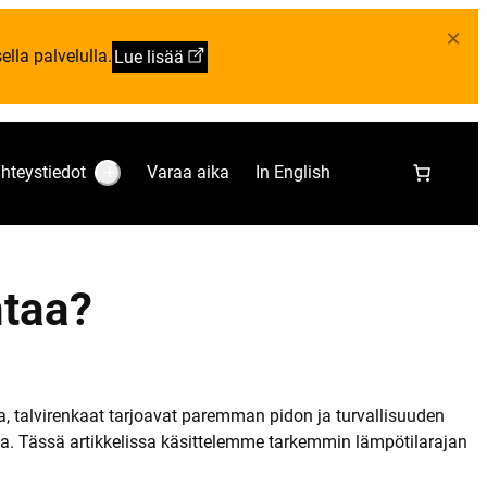
×
lla palvelulla.
Lue lisää
hteystiedot
Varaa aika
In English
S
u
b
m
e
n
u
htaa?
:
Y
h
t
e
y
s
t
a, talvirenkaat tarjoavat paremman pidon ja turvallisuuden
i
a. Tässä artikkelissa käsittelemme tarkemmin lämpötilarajan
e
d
o