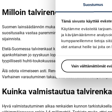
Suostumus
Milloin talvirengaskausi alkaa
Tämä sivusto käyttää eväste
Suomen lainsäädännön mukaan talvirenkaat ovat
pakollisia 
Käytämme evästeitä tarjoama
suositusaika vastaa paremmin todellisia sääolosuhteita eri p
ja kävijämäärämme analysoim
sijainnista.
kumppaneillemme tietoja siitä
olet antanut heille tai joita o
Etelä-Suomessa talvirenkaat kannattaa vaihtaa tyypillisesti l
ajankohtainen jo syyskuun lopulla tai lokakuun alussa. Keväällä
tyypillisesti huhti-toukokuussa.
Vain välttämättömät ev
Älä odota viimeiseen asti. Rengasliikkeet ruuhkautuvat aina en
Varhainen varautuminen takaa, että saat vaihdon tehtyä sopiva
Kuinka valmistautua talvirenka
Hyvä valmistautuminen alkaa renkaiden kunnon tarkistuksella jo