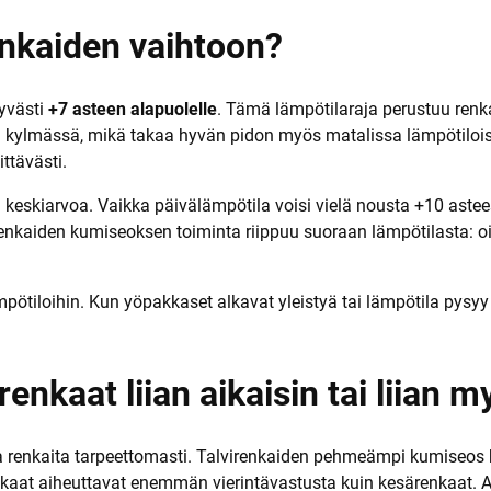
a
enkaiden vaihtoon?
syvästi
+7 asteen alapuolelle
. Tämä lämpötilaraja perustuu renk
 kylmässä, mikä takaa hyvän pidon myös matalissa lämpötilois
ttävästi.
 keskiarvoa. Vaikka päivälämpötila voisi vielä nousta +10 astees
Renkaiden kumiseoksen toiminta riippuu suoraan lämpötilasta: 
ämpötiloihin. Kun yöpakkaset alkavat yleistyä tai lämpötila pysy
renkaat liian aikaisin tai liian
aa renkaita tarpeettomasti. Talvirenkaiden pehmeämpi kumiseos 
renkaat aiheuttavat enemmän vierintävastusta kuin kesärenkaat