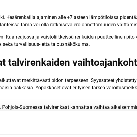
i. Kesärenkailla ajaminen alle +7 asteen lämpötiloissa pidentää
ssä tilanteissa tämä voi olla ratkaiseva ero onnettomuuden välttämi
 Kaarreajossa ja väistöliikkeissä renkaiden puutteellinen pito v
is sekä turvallisuus- että talousnäkökulma.
at talvirenkaiden vaihtoajankoh
aikuttavat merkittävästi pidon tarpeeseen. Syyssateet yhdistettyn
isia pakkasia. Yöpakkaset ovat erityisen tärkeä varoitusmerkki, 
. Pohjois-Suomessa talvirenkaat kannattaa vaihtaa aikaisemmin 
upunkiolosuhteet voivat olla lievemmät, mutta varjoiset kadut ja
 öisiin lämpötiloihin omalla alueellasi. Jos ajoreiteillesi kuuluu 
vaikuttaa myös: jos ajat paljon, vaihto kannattaa tehdä hyvis