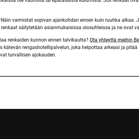
nkaissa ole vaurioita tai epätasaista kulumista. Jos renkaat ova
. Näin varmistat sopivan ajankohdan ennen kuin ruuhka alkaa. Jo
ä renkaat säilytetään asianmukaisissa olosuhteissa ja ne ovat va
staa renkaiden kunnon ennen talvikautta?
Ota yhteyttä meihin B
kätevän rengashotellipalvelun, joka helpottaa arkeasi ja pitä
vat turvallisen ajokauden.