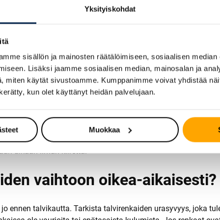
Yksityiskohdat
 ja päättyy Suomessa?
itä
1.12.–28.2.
välisenä aikana. Viranomaisten suositus on kuitenkin
mme sisällön ja mainosten räätälöimiseen, sosiaalisen median
uolilla Suomea. Lakisääteinen aika on vähimmäisvaatimus, mutta
iseen. Lisäksi jaamme sosiaalisen median, mainosalan ja analy
, miten käytät sivustoamme. Kumppanimme voivat yhdistää näitä t
n kerätty, kun olet käyttänyt heidän palvelujaan.
oka-marraskuun vaihteessa, kun keskilämpötilat laskevat pysyväs
 renkaat voi vaihtaa takaisin kesärenkaisiin, kun kevättalvi on 
ästeet
Muokkaa
simmäisten lumisateiden aikaan, ja varausajat voivat venyä viik
an aikaan ilman kiirettä.
iden vaihtoon oikea-aikaisesti?
 ennen talvikautta. Tarkista talvirenkaiden urasyvyys, joka tule