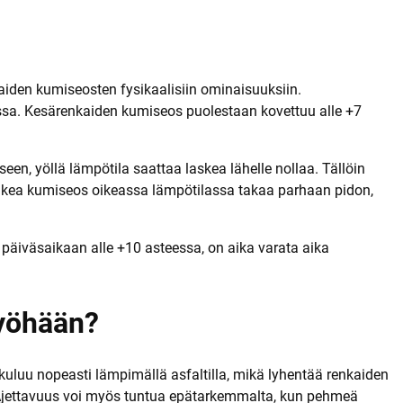
t
aiden kumiseosten fysikaalisiin ominaisuuksiin.
sa. Kesärenkaiden kumiseos puolestaan kovettuu alle +7
een, yöllä lämpötila saattaa laskea lähelle nollaa. Tällöin
oikea kumiseos oikeassa lämpötilassa takaa parhaan pidon,
y päiväsaikaan alle +10 asteessa, on aika varata aika
 myöhään?
kuluu nopeasti lämpimällä asfaltilla, mikä lyhentää renkaiden
. Ajettavuus voi myös tuntua epätarkemmalta, kun pehmeä