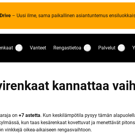
Drive
– Uusi ilme, sama paikallinen asiantuntemus ensiluokkaise
enkaat
Vanteet
Rengastietoa
Palvelut
Y
S
S
S
u
u
u
b
b
b
m
m
m
e
e
e
n
n
n
u
u
u
virenkaat kannattaa vai
:
:
:
R
R
P
e
e
a
n
n
l
k
g
v
a
a
e
a
s
l
t
t
u
laraja on
+7 astetta
. Kun keskilämpötila pysyy tämän alapuolell
i
t
ylmässä, kun taas kesärenkaat kovettuvat ja menettävät pitons
e
t
ön vinkkejä oikea-aikaiseen rengasvaihtoon.
o