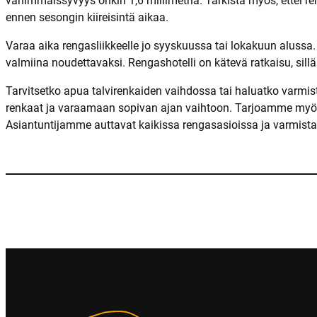
vähimmäissyvyys onkin 1,6 millimetriä. Tarkista myös, ettei re
ennen sesongin kiireisintä aikaa.
Varaa aika rengasliikkeelle jo syyskuussa tai lokakuun alussa
valmiina noudettavaksi. Rengashotelli on kätevä ratkaisu, sill
Tarvitsetko apua talvirenkaiden vaihdossa tai haluatko varmi
renkaat ja varaamaan sopivan ajan vaihtoon. Tarjoamme myös 
Asiantuntijamme auttavat kaikissa rengasasioissa ja varmista