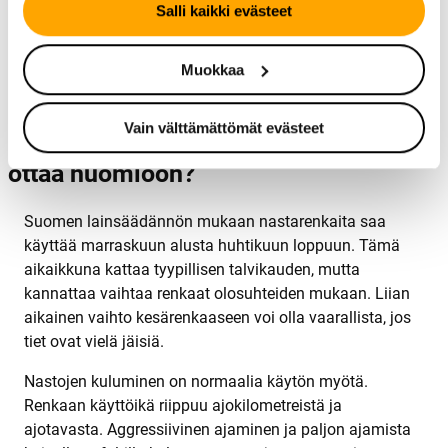
Salli kaikki evästeet
hyvin hoidetuilla pääteillä ja kaupunkialueilla, missä tiet
ovat useimmiten sulat. Ne sopivat myös kuljettajille,
jotka arvostavat hiljaisempaa ajokokemusta ja hieman
Muokkaa
pienempää polttoaineenkulutusta.
Vain välttämättömät evästeet
Mitä nastarenkaiden käytössä tulisi
ottaa huomioon?
Suomen lainsäädännön mukaan nastarenkaita saa
käyttää marraskuun alusta huhtikuun loppuun. Tämä
aikaikkuna kattaa tyypillisen talvikauden, mutta
kannattaa vaihtaa renkaat olosuhteiden mukaan. Liian
aikainen vaihto kesärenkaaseen voi olla vaarallista, jos
tiet ovat vielä jäisiä.
Nastojen kuluminen on normaalia käytön myötä.
Renkaan käyttöikä riippuu ajokilometreistä ja
ajotavasta. Aggressiivinen ajaminen ja paljon ajamista