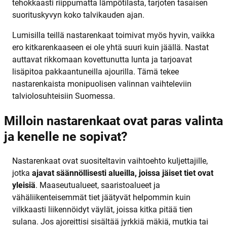
tehokkaasti riippumatta lämpötilasta, tarjoten tasaisen
suorituskyvyn koko talvikauden ajan.
Lumisilla teillä nastarenkaat toimivat myös hyvin, vaikka
ero kitkarenkaaseen ei ole yhtä suuri kuin jäällä. Nastat
auttavat rikkomaan kovettunutta lunta ja tarjoavat
lisäpitoa pakkaantuneilla ajourilla. Tämä tekee
nastarenkaista monipuolisen valinnan vaihteleviin
talviolosuhteisiin Suomessa.
Milloin nastarenkaat ovat paras valinta
ja kenelle ne sopivat?
Nastarenkaat ovat suositeltavin vaihtoehto kuljettajille,
jotka
ajavat säännöllisesti alueilla, joissa jäiset tiet ovat
yleisiä
. Maaseutualueet, saaristoalueet ja
vähäliikenteisemmät tiet jäätyvät helpommin kuin
vilkkaasti liikennöidyt väylät, joissa kitka pitää tien
sulana. Jos ajoreittisi sisältää jyrkkiä mäkiä, mutkia tai