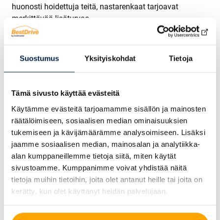
huonosti hoidettuja teitä, nastarenkaat tarjoavat
merkittävää lisäturvaa.
Maantieteellisesti nastarenkaat ovat erityisen hyödyllisiä
Pohjois-Suomessa, Itä-Suomessa ja sisämaa-alueilla,
Suostumus
Yksityiskohdat
Tietoja
joissa talvet ovat pitkiä ja kylmiä. Rannikkoalueilla,
joissa lämpötilat vaihtelevat enemmän nollan
molemmin puolin, kitkarenkaat voivat olla riittävät
Tämä sivusto käyttää evästeitä
monelle kuljettajalle. Kaupunkialueilla, joissa teitä
hoidetaan tehokkaasti, kitkarenkaat toimivat usein
Käytämme evästeitä tarjoamamme sisällön ja mainosten
hyvin.
räätälöimiseen, sosiaalisen median ominaisuuksien
tukemiseen ja kävijämäärämme analysoimiseen. Lisäksi
Ajotavat vaikuttavat myös valintaan. Jos koet
jaamme sosiaalisen median, mainosalan ja analytiikka-
epävarmuutta talviajossa tai haluat maksimaalisen
alan kumppaneillemme tietoja siitä, miten käytät
turvallisuuden, nastarenkaat antavat lisävarmuutta.
sivustoamme. Kumppanimme voivat yhdistää näitä
Kuljettajat, jotka ajavat paljon työmatkoilla tai
tietoja muihin tietoihin, joita olet antanut heille tai joita on
kuljettavat perheenjäseniä, arvostavat usein
kerätty, kun olet käyttänyt heidän palvelujaan.
nastarenkaiden tarjoamaa ylimääräistä turvaa.
Kitkarenkaat voivat olla riittävät, jos ajat pääasiassa