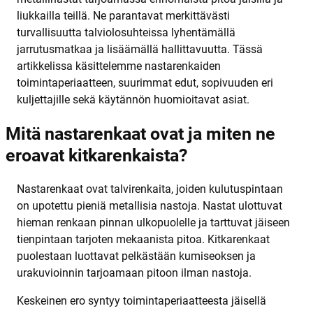
liukkailla teillä. Ne parantavat merkittävästi
turvallisuutta talviolosuhteissa lyhentämällä
jarrutusmatkaa ja lisäämällä hallittavuutta. Tässä
artikkelissa käsittelemme nastarenkaiden
toimintaperiaatteen, suurimmat edut, sopivuuden eri
kuljettajille sekä käytännön huomioitavat asiat.
Mitä nastarenkaat ovat ja miten ne
eroavat kitkarenkaista?
Nastarenkaat ovat talvirenkaita, joiden kulutuspintaan
on upotettu pieniä metallisia nastoja. Nastat ulottuvat
hieman renkaan pinnan ulkopuolelle ja tarttuvat jäiseen
tienpintaan tarjoten mekaanista pitoa. Kitkarenkaat
puolestaan luottavat pelkästään kumiseoksen ja
urakuvioinnin tarjoamaan pitoon ilman nastoja.
Keskeinen ero syntyy toimintaperiaatteesta jäisellä