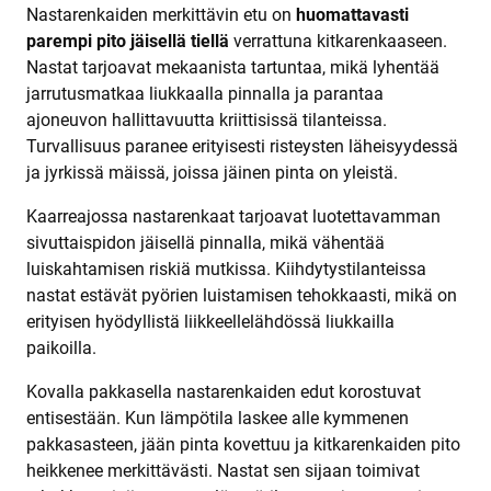
Nastarenkaiden merkittävin etu on
huomattavasti
parempi pito jäisellä tiellä
verrattuna kitkarenkaaseen.
Nastat tarjoavat mekaanista tartuntaa, mikä lyhentää
jarrutusmatkaa liukkaalla pinnalla ja parantaa
ajoneuvon hallittavuutta kriittisissä tilanteissa.
Turvallisuus paranee erityisesti risteysten läheisyydessä
ja jyrkissä mäissä, joissa jäinen pinta on yleistä.
Kaarreajossa nastarenkaat tarjoavat luotettavamman
sivuttaispidon jäisellä pinnalla, mikä vähentää
luiskahtamisen riskiä mutkissa. Kiihdytystilanteissa
nastat estävät pyörien luistamisen tehokkaasti, mikä on
erityisen hyödyllistä liikkeellelähdössä liukkailla
paikoilla.
Kovalla pakkasella nastarenkaiden edut korostuvat
entisestään. Kun lämpötila laskee alle kymmenen
pakkasasteen, jään pinta kovettuu ja kitkarenkaiden pito
heikkenee merkittävästi. Nastat sen sijaan toimivat