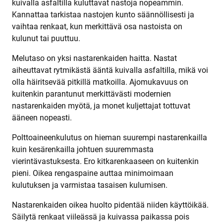
kuivalla asfaltilla kuluttavat nastoja nopeammin.
Kannattaa tarkistaa nastojen kunto säännöllisesti ja
vaihtaa renkaat, kun merkittävä osa nastoista on
kulunut tai puuttuu.
Melutaso on yksi nastarenkaiden haitta. Nastat
aiheuttavat rytmikästä ääntä kuivalla asfaltilla, mikä voi
olla häiritsevää pitkillä matkoilla. Ajomukavuus on
kuitenkin parantunut merkittävästi modernien
nastarenkaiden myötä, ja monet kuljettajat tottuvat
ääneen nopeasti.
Polttoaineenkulutus on hieman suurempi nastarenkailla
kuin kesärenkailla johtuen suuremmasta
vierintävastuksesta. Ero kitkarenkaaseen on kuitenkin
pieni. Oikea rengaspaine auttaa minimoimaan
kulutuksen ja varmistaa tasaisen kulumisen.
Nastarenkaiden oikea huolto pidentää niiden käyttöikää.
Säilytä renkaat viileässä ja kuivassa paikassa pois