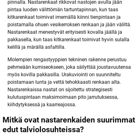
pinnalla. Nastarenkaat rikkovat nastojen avulla jään
pintaa luoden välittömän tartuntapinnan, kun taas
kitkarenkaat toimivat imemällä kiinni tienpintaan ja
poistamalla ohuen vesikerroksen renkaan ja jään väliltä.
Nastarenkaat menestyvät erityisesti kovalla jäällä ja
pakkasella, kun taas kitkarenkaat toimivat hyvin sulalla
kelillä ja märällä asfaltilla.
Molempien rengastyyppien tekninen rakenne perustuu
pehmeään kumiseokseen, joka säilyttää joustavuutensa
myös kovilla pakkasilla. Urakuviointi on suunniteltu
poistamaan lunta ja vettä tehokkaasti renkaan alta.
Nastarenkaissa nastat on sijoitettu strategisesti
kulutuspintaan maksimoimaan pito jarrutuksessa,
kiihdytyksessä ja kaarreajossa.
Mitkä ovat nastarenkaiden suurimmat
edut talviolosuhteissa?