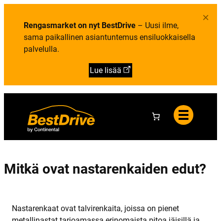
Y
i
e
h
e
l
×
t
t
u
e
Rengasmarket on nyt BestDrive
– Uusi ilme,
o
t
y
a
sama paikallinen asiantuntemus ensiluokkaisella
s
t
palvelulla.
i
e
d
Lue lisää
o
t
Mitkä ovat nastarenkaiden edut?
Nastarenkaat ovat talvirenkaita, joissa on pienet
metallinastat tarjoamassa erinomaista pitoa jäisillä ja