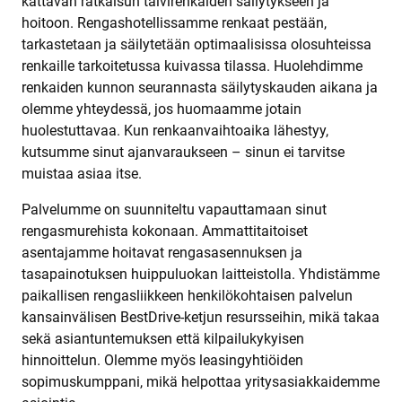
kattavan ratkaisun talvirenkaiden säilytykseen ja
hoitoon. Rengashotellissamme renkaat pestään,
tarkastetaan ja säilytetään optimaalisissa olosuhteissa
renkaille tarkoitetussa kuivassa tilassa. Huolehdimme
renkaiden kunnon seurannasta säilytyskauden aikana ja
olemme yhteydessä, jos huomaamme jotain
huolestuttavaa. Kun renkaanvaihtoaika lähestyy,
kutsumme sinut ajanvaraukseen – sinun ei tarvitse
muistaa asiaa itse.
Palvelumme on suunniteltu vapauttamaan sinut
rengasmurehista kokonaan. Ammattitaitoiset
asentajamme hoitavat rengasasennuksen ja
tasapainotuksen huippuluokan laitteistolla. Yhdistämme
paikallisen rengasliikkeen henkilökohtaisen palvelun
kansainvälisen BestDrive-ketjun resursseihin, mikä takaa
sekä asiantuntemuksen että kilpailukykyisen
hinnoittelun. Olemme myös leasingyhtiöiden
sopimuskumppani, mikä helpottaa yritysasiakkaidemme