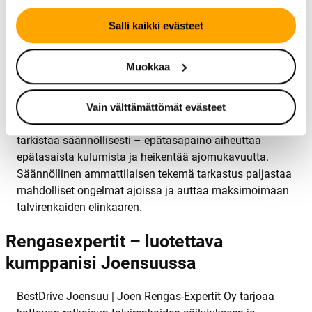
lämpötilan laskiessa 10 astetta paine voi pudota noin
Salli kaikki evästeet
0,1 baaria.
Ajotavat vaikuttavat merkittävästi renkaiden kulumiseen.
Muokkaa
Vältä äkkijarrutuksia ja -kiihdytyksiä, jotka kuluttavat
kumia tarpeettomasti. Aja varovaisesti teiden reunoja ja
reunakiviä pitkin, sillä iskut voivat vaurioittaa renkaan
Vain välttämättömät evästeet
sivustoja ja sisärakennetta. Tasapainotus kannattaa
tarkistaa säännöllisesti – epätasapaino aiheuttaa
epätasaista kulumista ja heikentää ajomukavuutta.
Säännöllinen ammattilaisen tekemä tarkastus paljastaa
mahdolliset ongelmat ajoissa ja auttaa maksimoimaan
talvirenkaiden elinkaaren.
Rengasexpertit – luotettava
kumppanisi Joensuussa
BestDrive Joensuu | Joen Rengas-Expertit Oy tarjoaa