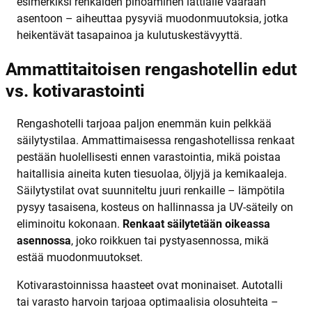
esimerkiksi renkaiden pinoaminen lattialle väärään
asentoon – aiheuttaa pysyviä muodonmuutoksia, jotka
heikentävät tasapainoa ja kulutuskestävyyttä.
Ammattitaitoisen rengashotellin edut
vs. kotivarastointi
Rengashotelli tarjoaa paljon enemmän kuin pelkkää
säilytystilaa. Ammattimaisessa rengashotellissa renkaat
pestään huolellisesti ennen varastointia, mikä poistaa
haitallisia aineita kuten tiesuolaa, öljyjä ja kemikaaleja.
Säilytystilat ovat suunniteltu juuri renkaille – lämpötila
pysyy tasaisena, kosteus on hallinnassa ja UV-säteily on
eliminoitu kokonaan.
Renkaat säilytetään oikeassa
asennossa
, joko roikkuen tai pystyasennossa, mikä
estää muodonmuutokset.
Kotivarastoinnissa haasteet ovat moninaiset. Autotalli
tai varasto harvoin tarjoaa optimaalisia olosuhteita –