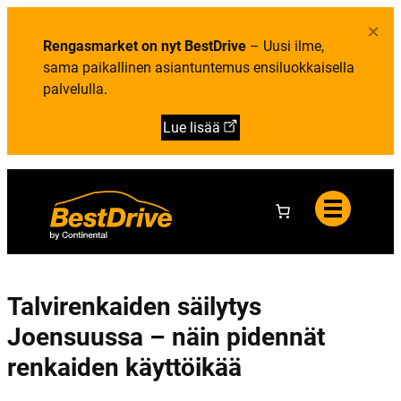
Y
i
e
h
e
l
×
t
t
u
e
Rengasmarket on nyt BestDrive
– Uusi ilme,
o
t
y
a
sama paikallinen asiantuntemus ensiluokkaisella
s
t
palvelulla.
i
e
d
Lue lisää
o
t
Talvirenkaiden säilytys
Joensuussa – näin pidennät
renkaiden käyttöikää