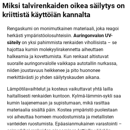
Miksi talvirenkaiden oikea säilytys on
kriittistä käyttöiän kannalta
Rengaskumi on monimutkainen materiaali, joka reagoi
herkästi ympäristöolosuhteisiin.
Auringonvalon UV-
säteily
on yksi pahimmista renkaiden vihollisista – se
hajottaa kumin molekyylirakennetta aiheuttaen
halkeamia ja kovettumista. Kun renkaat altistuvat
suoralle auringonvalolle vaikkapa autotallin nurkassa,
niiden joustavuus heikkenee ja pito huononee
merkittävästi jo yhden säilytyskauden aikana.
Lämpötilavaihtelut ja kosteus vaikuttavat yhtä lailla
haitallisesti renkaiden kuntoon. Kylmä-lämmin-sykli saa
kumin laajenemaan ja supistumaan, mikä rasittaa
materiaalia sisältä päin. Kostea ympäristö puolestaan
voi aiheuttaa homeen muodostumista ja metallisten
vanteiden ruostumista. Epäasianmukainen varastointi –