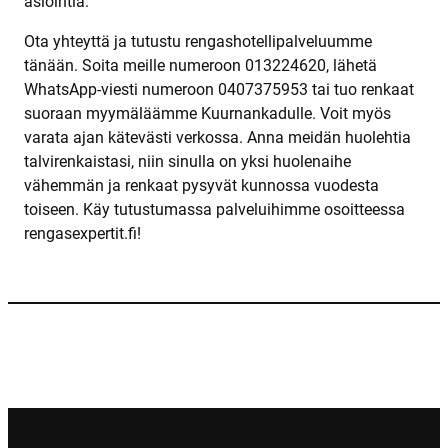
asiointia.
Ota yhteyttä ja tutustu rengashotellipalveluumme
tänään. Soita meille numeroon 013224620, lähetä
WhatsApp-viesti numeroon 0407375953 tai tuo renkaat
suoraan myymäläämme Kuurnankadulle. Voit myös
varata ajan kätevästi verkossa. Anna meidän huolehtia
talvirenkaistasi, niin sinulla on yksi huolenaihe
vähemmän ja renkaat pysyvät kunnossa vuodesta
toiseen. Käy tutustumassa palveluihimme osoitteessa
rengasexpertit.fi!