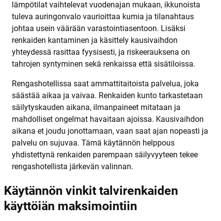
lämpötilat vaihtelevat vuodenajan mukaan, ikkunoista
tuleva auringonvalo vaurioittaa kumia ja tilanahtaus
johtaa usein väärään varastointiasentoon. Lisäksi
renkaiden kantaminen ja käsittely kausivaihdon
yhteydessä rasittaa fyysisesti, ja riskeerauksena on
tahrojen syntyminen sekä renkaissa että sisätiloissa.
Rengashotellissa saat ammattitaitoista palvelua, joka
säästää aikaa ja vaivaa. Renkaiden kunto tarkastetaan
säilytyskauden aikana, ilmanpaineet mitataan ja
mahdolliset ongelmat havaitaan ajoissa. Kausivaihdon
aikana et joudu jonottamaan, vaan saat ajan nopeasti ja
palvelu on sujuvaa. Tämä käytännön helppous
yhdistettynä renkaiden parempaan säilyvyyteen tekee
rengashotellista järkevän valinnan.
Käytännön vinkit talvirenkaiden
käyttöiän maksimointiin