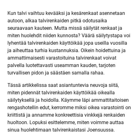
Kun talvi vaihtuu kevääksi ja kesärenkaat asennetaan
autoon, alkaa talvirenkaiden pitkä odotusaika
seuraavaan kauteen. Mutta missä säilytät renkaat ja
miten huolehdit niiden kunnosta? Väärä säilytystapa voi
lyhentää talvirenkaiden käyttöikää jopa useilla vuosilla
ja aiheuttaa turhia kustannuksia. Oikein hoidettuina ja
ammattimaisesti varastoituina talvirenkaat voivat
palvella luotettavasti useamman kauden, tarjoten
turvallisen pidon ja säästäen samalla rahaa.
Tässä artikkelissa saat asiantuntevia neuvoja siitä,
miten pidennät talvirenkaiden käyttöikää oikealla
säilytyksellä ja hoidolla. Käymme läpi ammattitaitoisen
rengashotellin edut, kerromme miksi oikea varastointi on
kriittistä ja annamme konkreettisia vinkkejä renkaiden
huoltoon. Lopuksi esittelemme, miten voimme auttaa
sinua huolehtimaan talvirenkaistasi Joensuussa.