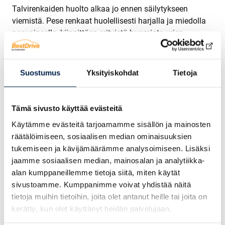
Talvirenkaiden huolto alkaa jo ennen säilytykseen
viemistä. Pese renkaat huolellisesti harjalla ja miedolla
pesuaineella, kiinnittäen erityistä huomiota urien
puhdistukseen. Poista kaikki kivet ja roskat
urasyvyydestä. Anna renkaiden kuivua täysin ennen
säilytystä, sillä kosteus voi aiheuttaa ongelmia pitkässä
Suostumus
Yksityiskohdat
Tietoja
varastoinnissa. Merkitse renkaat selkeästi niiden
sijainnin mukaan autossa, mikä helpottaa seuraavan
kauden asennusta ja mahdollistaa renkaiden
Tämä sivusto käyttää evästeitä
kierrättämisen tasaisemman kulumisen
Käytämme evästeitä tarjoamamme sisällön ja mainosten
saavuttamiseksi.
räätälöimiseen, sosiaalisen median ominaisuuksien
tukemiseen ja kävijämäärämme analysoimiseen. Lisäksi
Käytön aikana
oikean rengaspaineen ylläpito
on
jaamme sosiaalisen median, mainosalan ja analytiikka-
kriittistä. Liian alhainen paine lisää sivustojen kulumista
alan kumppaneillemme tietoja siitä, miten käytät
ja nostaa polttoaineenkulutusta, kun taas liian korkea
sivustoamme. Kumppanimme voivat yhdistää näitä
paine heikentää pitoa ja aiheuttaa keskikohdan
tietoja muihin tietoihin, joita olet antanut heille tai joita on
ennenaikaista kulumista. Tarkista rengaspaineet
kerätty, kun olet käyttänyt heidän palvelujaan.
vähintään kerran kuukaudessa ja aina ennen pitkiä
matkoja. Muista, että paine laskee kylmässä säässä –