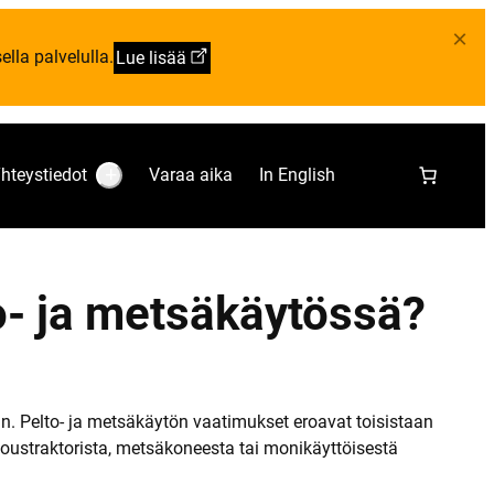
×
lla palvelulla.
Lue lisää
hteystiedot
Varaa aika
In English
S
u
b
m
e
n
u
to- ja metsäkäytössä?
:
Y
h
t
e
y
s
t
n. Pelto- ja metsäkäytön vaatimukset eroavat toisistaan
i
loustraktorista, metsäkoneesta tai monikäyttöisestä
e
d
o