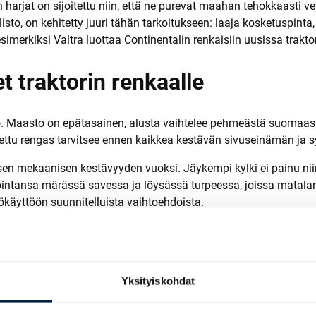
arjat on sijoitettu niin, että ne purevat maahan tehokkaasti vetä
o, on kehitetty juuri tähän tarkoitukseen: laaja kosketuspinta, 
simerkiksi Valtra luottaa Continentalin renkaisiin uusissa trakto
 traktorin renkaalle
tö. Maasto on epätasainen, alusta vaihtelee pehmeästä suomaas
ettu rengas tarvitsee ennen kaikkea kestävän sivuseinämän ja 
sen mekaanisen kestävyyden vuoksi. Jäykempi kylki ei painu nii
ntansa märässä savessa ja löysässä turpeessa, joissa matalampi
ökäyttöön suunnitelluista vaihtoehdoista.
romissirengas järkevä valinta?
Yksityiskohdat
sä, ja kahdet erilliset renkaat tuntuvat kalliilta ratkaisulta. K
alistinen.