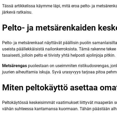
Tässä artikkelissa käymme läpi, mitä eroa pelto- ja metsärenka
järkevä ratkaisu.
Pelto- ja metsärenkaiden kesk
Pelto- ja metsärenkaat näyttävät päällisin puolin samanlaisilta,
useista päällekkäisistä nailonkerroksista. Tämä rakenne teke
tasaisesti, jolloin pelto ei tiivisty yhtä helposti ajolinjoja pitkin.
Metsärengas
puolestaan on useimmiten ristikudosrengas, jonk
juurien aiheuttamia iskuja. Syvä urasyvyys tarjoaa pitoa pehme
Miten peltokäyttö asettaa oma
Peltokäytössä keskeisimmät vaatimukset liittyvät maaperän s
vähän suhteessa kantamansa kuormaan. Tähän päästään alhaisel