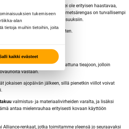
ätyöt ovat kevyitä ja maasto ei ole erityisen haastavaa,
 raskasta metsäajoa, erikoistunut metsärengas on turvallisempi
 ominaisuuksien tukemiseen
nostaa oikean peltorenkaan ominaisuuksiin.
tiikka-alan
ietoja muihin tietoihin, joita
liset renkaat vain sesonkia varten.
Salli kaikki evästeet
ketaan usein huomattavasti verrattuna tieajoon, jolloin
vaurioita vastaan.
kaisen ajopäivän jälkeen, sillä pienetkin viillot voivat
i.
takuu
valmistus- ja materiaalivirheiden varalta, ja lisäksi
Tämä antaa mielenrauhaa erityisesti kovaan käyttöön
tai Alliance-renkaat, jotka toimitamme yleensä jo seuraavaksi