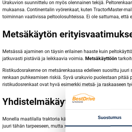
Urakuvion suunnittelu on myös olennainen tekijä. Peltorenkaan h
mukaansa. Continentalin vyörenkaat, kuten TractorMaster-mallist
toiminnan vaativissa peltoolosuhteissa. Ei ole sattumaa, että e
Metsäkäytön erityisvaatimukset
Metsässä ajaminen on täysin erilainen haaste kuin peltokäyt
jatkuvasti pistäviä ja leikkaavia voimia.
Metsäkäyttöön
tarkoit
Ristikudosrakenne on metsärenkaassa edelleen suosittu juuri 
renkaan puhkeamisen riskiä. Syvä urakuvio puolestaan pitää pi
ristikudosrenkaat ovat hyvä esimerkki metsä- ja raskaaseen ty
Yhdistelmäkäyttö – onko komp
Suostumus
Monella maatilalla traktoria käytetään sekä pellolla että metsäs
juuri tähän tarpeeseen, mutta sen valinnassa kannattaa olla re