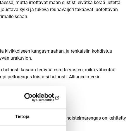
essä, mutta irrottavat maan siististi eivätkä kerää lietettä
joustava kylki ja tukeva reunavaijeri takaavat luotettavan
rimalleissaan.
ta kivikkoiseen kangasmaahan, ja renkaisiin kohdistuu
syvän urakuvion.
n helposti kasaan terävää estettä vasten, mikä vähentää
 peltorengas luistaisi helposti. Alliance-merkin
Tietoja
ompromissirengas eli niin sanottu yhdistelmärengas on kehitetty