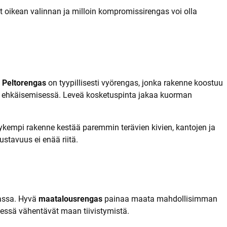
t
ät oikean valinnan ja milloin kompromissirengas voi olla
.
Peltorengas
on tyypillisesti vyörengas, jonka rakenne koostuu
en ehkäisemisessä. Leveä kosketuspinta jakaa kuorman
ykempi rakenne kestää paremmin terävien kivien, kantojen ja
stavuus ei enää riitä.
aassa. Hyvä
maatalousrengas
painaa maata mahdollisimman
essä vähentävät maan tiivistymistä.