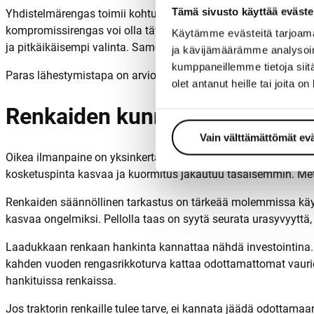
Tämä sivusto käyttää eväste
Yhdistelmärengas toimii kohtuullisesti molemmissa ympäristöi
kompromissirengas voi olla täysin riittävä. Jos taas liikutaan
Käytämme evästeitä tarjoama
ja pitkäikäisempi valinta. Samoin intensiivisessä peltoviljely
ja kävijämäärämme analysoim
kumppaneillemme tietoja siitä
Paras lähestymistapa on arvioida, kumpaa käyttöä on enemmän,
olet antanut heille tai joita o
Renkaiden kunnossapito ja käyt
Vain välttämättömät ev
Oikea ilmanpaine on yksinkertaisin ja tehokkain tapa pidentää 
kosketuspinta kasvaa ja kuormitus jakautuu tasaisemmin. Me
Renkaiden säännöllinen tarkastus on tärkeää molemmissa käyttö
kasvaa ongelmiksi. Pellolla taas on syytä seurata urasyvyyttä
Laadukkaan renkaan hankinta kannattaa nähdä investointina.
kahden vuoden rengasrikkoturva kattaa odottamattomat vauriot
hankituissa renkaissa.
Jos traktorin renkaille tulee tarve, ei kannata jäädä odottamaa