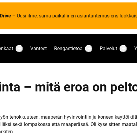
Drive
– Uusi ilme, sama paikallinen asiantuntemus ensiluokkaise
enkaat
Vanteet
Rengastietoa
Palvelut
Y
S
S
S
u
u
u
b
b
b
m
m
m
e
e
e
n
n
n
u
u
u
inta – mitä eroa on pel
:
:
:
R
R
P
e
e
a
n
n
l
k
g
v
a
a
e
a
s
l
t
t
u
 työn tehokkuuteen, maaperän hyvinvointiin ja koneen käyttöikää
i
t
alliiksi sekä lompakossa että maaperässä. Oli kyse sitten maata
e
t
rkiten.
o