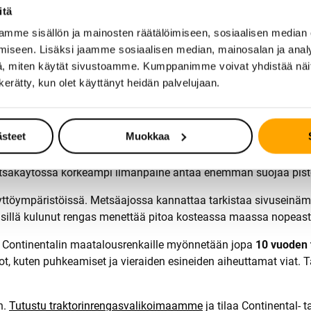
itä
ssä, mutta se ei ole paras mahdollinen kummassakaan. Jos mets
 jatkuvasti jyrkässä tai kivikkoisessa maastossa taikka tehdään
mme sisällön ja mainosten räätälöimiseen, sosiaalisen median
ssä, jossa maan tiivistyminen on todellinen huoli, kannattaa pa
iseen. Lisäksi jaamme sosiaalisen median, mainosalan ja analy
, miten käytät sivustoamme. Kumppanimme voivat yhdistää näitä t
 ja valita rengas sen mukaan. Toiseen käyttöön voi hankkia eril
n kerätty, kun olet käyttänyt heidän palvelujaan.
töikä eri olosuhteissa
ästeet
Muokkaa
traktorin renkaiden käyttöikää. Peltokäytössä ilmanpainetta las
tsäkäytössä korkeampi ilmanpaine antaa enemmän suojaa pisto
ympäristöissä. Metsäajossa kannattaa tarkistaa sivuseinämät jo
, sillä kulunut rengas menettää pitoa kosteassa maassa nopeast
 Continentalin maatalousrenkaille myönnetään jopa
10 vuoden 
, kuten puhkeamiset ja vieraiden esineiden aiheuttamat viat. 
n.
Tutustu traktorinrengasvalikoimaamme
ja tilaa Continental- 