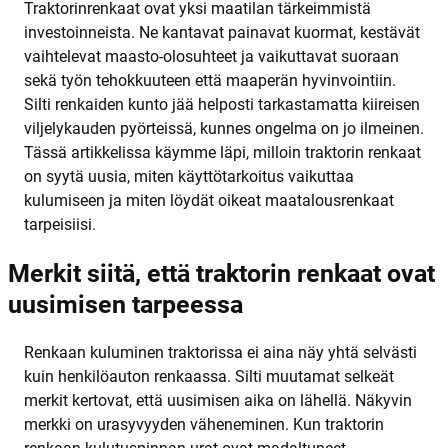
Traktorinrenkaat ovat yksi maatilan tärkeimmistä
investoinneista. Ne kantavat painavat kuormat, kestävät
vaihtelevat maasto-olosuhteet ja vaikuttavat suoraan
sekä työn tehokkuuteen että maaperän hyvinvointiin.
Silti renkaiden kunto jää helposti tarkastamatta kiireisen
viljelykauden pyörteissä, kunnes ongelma on jo ilmeinen.
Tässä artikkelissa käymme läpi, milloin traktorin renkaat
on syytä uusia, miten käyttötarkoitus vaikuttaa
kulumiseen ja miten löydät oikeat maatalousrenkaat
tarpeisiisi.
Merkit siitä, että traktorin renkaat ovat
uusimisen tarpeessa
Renkaan kuluminen traktorissa ei aina näy yhtä selvästi
kuin henkilöauton renkaassa. Silti muutamat selkeät
merkit kertovat, että uusimisen aika on lähellä. Näkyvin
merkki on urasyvyyden väheneminen. Kun traktorin