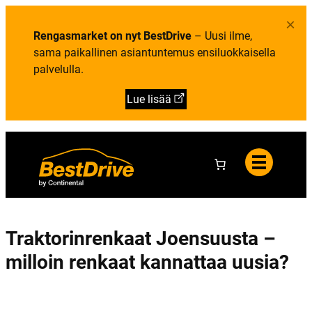
Y
i
e
h
e
l
×
t
t
u
e
Rengasmarket on nyt BestDrive
– Uusi ilme,
o
t
y
a
sama paikallinen asiantuntemus ensiluokkaisella
s
t
palvelulla.
i
e
d
Lue lisää
o
t
Traktorinrenkaat Joensuusta –
milloin renkaat kannattaa uusia?