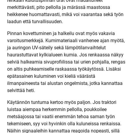
renkaan kulutuspinnan urat ovat madaltuneet
merkittävästi, pito pellolla ja märässä maastossa
heikkenee huomattavasti, mikä voi vaarantaa sekä työn
laadun että turvallisuuden.
Pinnan kovettuminen ja halkeilu ovat myös vakavia
varoitusmerkkejä. Kumimateriaali vanhenee ajan myötä,
ja auringon UV-säteily sekä lämpötilanvaihtelut
haurastuttavat kylkialueen kumia. Jos renkaassa näkyy
selviä halkeamia sivuprofiilissa tai urien pohjalla, rengas
on altis puhkeamiselle raskaassa työkäytössä. Lisäksi
epätasainen kuluminen voi kieliä väärästä
ilmanpaineesta tai alustan ongelmista, jotka kannattaa
selvittää heti.
Käytännön tuntuma kertoo myös paljon. Jos traktori
luistaa aiempaa herkemmin pellolla, poukkoilee
metsäajossa tai vaatii enemmän tehoa saman työn
tekemiseen, syy voi hyvinkin olla kuluneissa renkaissa.
Näihin signaaleihin kannattaa reagoida nopeasti, sillä