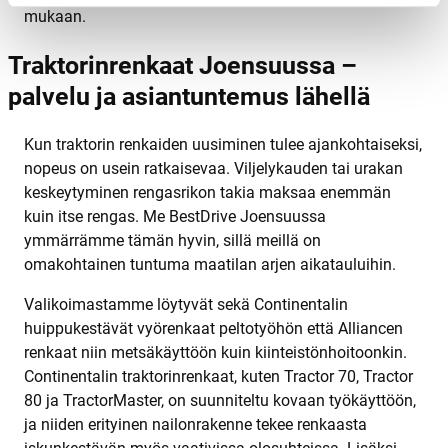
mukaan.
Traktorinrenkaat Joensuussa –
palvelu ja asiantuntemus lähellä
Kun traktorin renkaiden uusiminen tulee ajankohtaiseksi,
nopeus on usein ratkaisevaa. Viljelykauden tai urakan
keskeytyminen rengasrikon takia maksaa enemmän
kuin itse rengas. Me BestDrive Joensuussa
ymmärrämme tämän hyvin, sillä meillä on
omakohtainen tuntuma maatilan arjen aikatauluihin.
Valikoimastamme löytyvät sekä Continentalin
huippukestävät vyörenkaat peltotyöhön että Alliancen
renkaat niin metsäkäyttöön kuin kiinteistönhoitoonkin.
Continentalin traktorinrenkaat, kuten Tractor 70, Tractor
80 ja TractorMaster, on suunniteltu kovaan työkäyttöön,
ja niiden erityinen nailonrakenne tekee renkaasta