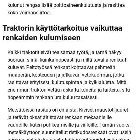
kulunut rengas lisää polttoaineenkulutusta ja rasittaa
koko voimansiirtoa.
Traktorin käyttötarkoitus vaikuttaa
renkaiden kulumiseen
Kaikki traktorit eivät tee samaa työtä, ja tämä näkyy
suoraan siinä, kuinka nopeasti ja millä tavalla renkaat
kuluvat. Peltotyössä renkaat kohtaavat pehmeän
maaperän, kosteuden ja jatkuvan vetokuorman, jotka
rasittavat erityisesti kulutuspintaa ja kylkialuetta. Mitä
enemmän traktori vetää raskaita koneita ja laitteita, sitä
nopeammin renkaan ura kuluu tasaisesti.
Metsätöissä rasitus on erilaista. Kiviset maastot, juuret
ja terävät oksat altistavat renkaan mekaanisille
vaurioille, kuten puhkeamisille ja viilloille. Tämän vuoksi
metsäkäyttöön suunnitellut ristikudosrenkaat ovat usein
parempi valinta kuin peltotyöhön optimoidut vyörenkaat.