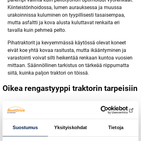
Kiinteistönhoidossa, lumen aurauksessa ja muussa
urakoinnissa kuluminen on tyypillisesti tasaisempaa,
mutta asfaltti ja kova alusta kuluttavat renkaita eri
tavalla kuin pehmeä pelto.
Pihatraktorit ja kevyemmässä käytössä olevat koneet
eivät koe yhtä kovaa rasitusta, mutta ikääntyminen ja
varastointi voivat silti heikentää renkaan kuntoa vuosien
mittaan. Säännöllinen tarkistus on tärkeää riippumatta
siitä, kuinka paljon traktori on töissä.
Oikea rengastyyppi traktorin tarpeisiin
Oikean renkaan valinta lähtee aina käyttötarkoituksesta.
Peltotyöhön parhaiten sopivat vyörenkaat, joiden suuri
kosketuspinta-ala jakaa traktorin painon laajemmalle
alueelle, vähentää maaperän tiivistymistä ja parantaa
Suostumus
Yksityiskohdat
Tietoja
pitoa kosteassa maassa. Tällaisissa renkaissa joustava