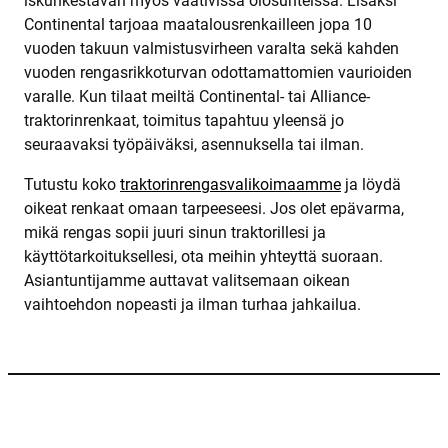
iskunkestävän myös vaativissa olosuhteissa. Lisäksi
Continental tarjoaa maatalousrenkailleen jopa 10
vuoden takuun valmistusvirheen varalta sekä kahden
vuoden rengasrikkoturvan odottamattomien vaurioiden
varalle. Kun tilaat meiltä Continental- tai Alliance-
traktorinrenkaat, toimitus tapahtuu yleensä jo
seuraavaksi työpäiväksi, asennuksella tai ilman.
Tutustu koko
traktorinrengasvalikoimaamme
ja löydä
oikeat renkaat omaan tarpeeseesi. Jos olet epävarma,
mikä rengas sopii juuri sinun traktorillesi ja
käyttötarkoituksellesi, ota meihin yhteyttä suoraan.
Asiantuntijamme auttavat valitsemaan oikean
vaihtoehdon nopeasti ja ilman turhaa jahkailua.