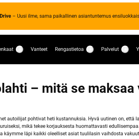
Drive
– Uusi ilme, sama paikallinen asiantuntemus ensiluokkaise
enkaat
Vanteet
Rengastietoa
Palvelut
Y
S
S
S
u
u
u
b
b
b
m
m
m
e
e
e
n
n
n
u
u
u
iolahti – mitä se maksaa
:
:
:
R
R
P
e
e
a
n
n
l
k
g
v
a
a
e
a
s
l
t
t
u
onet autoilijat pohtivat heti kustannuksia. Hyvä uutinen on, että
i
t
uiseksi, mikä tekee korjauksesta huomattavasti edullisempaa. K
e
t
a käymme läpi kaikki oleelliset asiat tuulilasin vaihdosta vaku
o