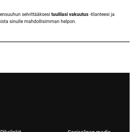
Joensuuhun selvittääksesi
tuulilasi vakuutus
-tilanteesi ja
sista sinulle mahdollisimman helpon.