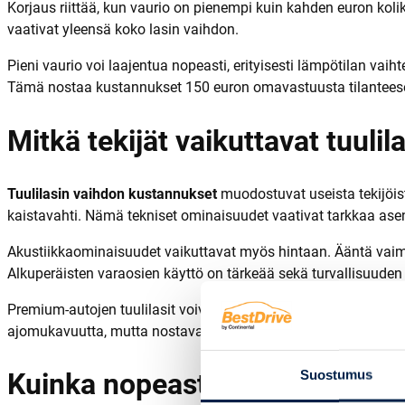
Korjaus riittää, kun vaurio on pienempi kuin kahden euron koli
vaativat yleensä koko lasin vaihdon.
Pieni vaurio voi laajentua nopeasti, erityisesti lämpötilan vai
Tämä nostaa kustannukset 150 euron omavastuusta tilanteeseen
Mitkä tekijät vaikuttavat tuuli
Tuulilasin vaihdon kustannukset
muodostuvat useista tekijöist
kaistavahti. Nämä tekniset ominaisuudet vaativat tarkkaa asenn
Akustiikkaominaisuudet vaikuttavat myös hintaan. Ääntä vaimenta
Alkuperäisten varaosien käyttö on tärkeää sekä turvallisuuden
Premium-autojen tuulilasit voivat sisältää lisäominaisuuksia,
ajomukavuutta, mutta nostavat vaihdon kokonaiskustannuksi
Suostumus
Kuinka nopeasti tuulilasin vaih