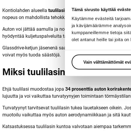
Tämä sivusto käyttää eväste
Kontiolahden alueella
tuulilasin vaihto Kontiolahti
-palvelu on 
nopeus on mahdollista tehokkaan logistiikan ja ammattitaitoi
Käytämme evästeitä tarjoama
ja kävijämäärämme analysoim
Auton voi jättää aamulla ja noutaa iltapäivällä. Kontiolahden si
kumppaneillemme tietoja siitä
hyödyntää kuljetuspalveluita tarpeen mukaan.
olet antanut heille tai joita o
Glassdrive-ketjun jäsenenä saamme uusimmat koulutukset ja t
voivat myös tuoda säästöjä.
Vain välttämättömät ev
Miksi tuulilasin kunto on kriitt
Ehjä tuulilasi muodostaa jopa
34 prosenttia auton korirakent
lujuutta ja voi vaikuttaa turvatyynyjen toimintaan törmäystila
Turvatyynyt tarvitsevat tuulilasin tukea lauetakseen oikein. Jos
muotoilu vaikuttaa myös auton aerodynamiikkaan ja sitä kautt
Katsastuksessa tuulilasin kuntoa valvotaan aiempaa tarkemmin