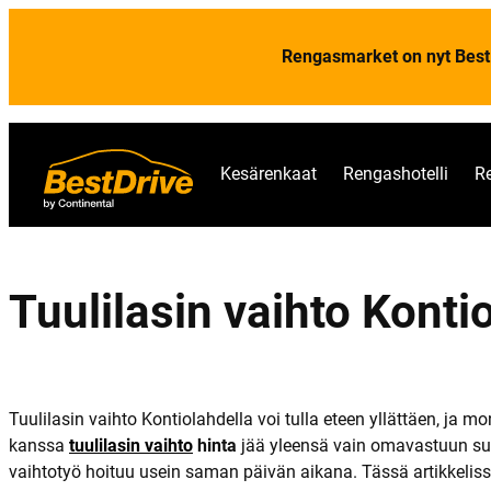
Rengasmarket on nyt Best
Kesärenkaat
Rengashotelli
R
Tuulilasin vaihto Kont
Tuulilasin vaihto Kontiolahdella voi tulla eteen yllättäen, ja m
kanssa
tuulilasin vaihto
hinta
jää yleensä vain omavastuun suur
vaihtotyö hoituu usein saman päivän aikana. Tässä artikkeliss