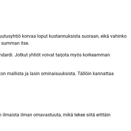
t
uutusyhtiö korvaa loput kustannuksista suoraan, eikä vahinko
o summan itse.
andardi. Jotkut yhtiöt voivat tarjota myös korkeamman
on mallista ja lasin ominaisuuksista. Tällöin kannattaa
 ilmaista ilman omavastuuta, mikä tekee siitä erittäin