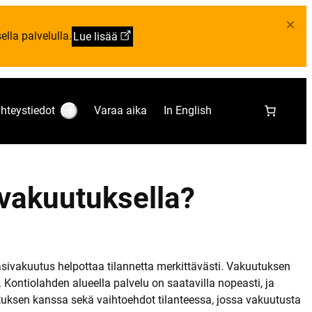
×
lla palvelulla.
Lue lisää
hteystiedot
Varaa aika
In English
S
u
b
m
e
n
u
 vakuutuksella?
:
Y
h
t
e
y
s
t
 lasivakuutus helpottaa tilannetta merkittävästi. Vakuutuksen
i
ontiolahden alueella palvelu on saatavilla nopeasti, ja
e
d
utuksen kanssa sekä vaihtoehdot tilanteessa, jossa vakuutusta
o