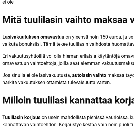
ei ole.
Mitä tuulilasin vaihto maksaa 
Lasivakuutuksen omavastuu
on yleensä noin 150 euroa, ja se
vaikuta bonuksiisi. Tämä tekee tuulilasin vaihdosta huomattav
Eri vakuutusyhtiöillä voi olla hieman erilaisia käytäntöjä o
omavastuun vaihtoehtoja, joilla saat alemman vakuutusmaks
Jos sinulla ei ole lasivakuutusta,
autolasin vaihto
maksaa täyden
harkita vakuutuksen ottamista tulevaisuutta varten.
Milloin tuulilasi kannattaa kor
Tuulilasin korjaus
on usein mahdollista pienissä vaurioissa, ku
kannattavan vaihtoehdon. Korjaustyö kestää vain noin puoli tun