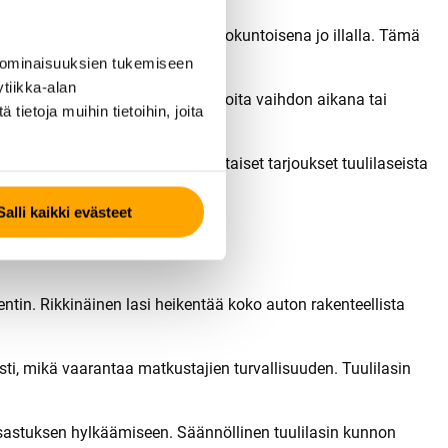
aikana, ja auton saat takaisin ajokuntoisena jo illalla. Tämä
 ominaisuuksien tukemiseen
tiikka-alan
enneyhteydet. Voit hoitaa muita asioita vaihdon aikana tai
ietoja muihin tietoihin, joita
iin automalleihin. Kuukausittaiset tarjoukset tuulilaseista
Salli kaikki evästeet
nentin. Rikkinäinen lasi heikentää koko auton rakenteellista
usti, mikä vaarantaa matkustajien turvallisuuden. Tuulilasin
tsastuksen hylkäämiseen. Säännöllinen tuulilasin kunnon