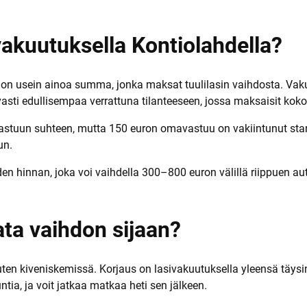
a
vakuutuksella Kontiolahdella?
 on usein ainoa summa, jonka maksat tuulilasin vaihdosta. Vak
asti edullisempaa verrattuna tilanteeseen, jossa maksaisit kok
mavastuun suhteen, mutta 150 euron omavastuu on vakiintunut st
un.
 hinnan, joka voi vaihdella 300–800 euron välillä riippuen aut
jata vaihdon sijaan?
ten kiveniskemissä. Korjaus on lasivakuutuksella yleensä täysin
tia, ja voit jatkaa matkaa heti sen jälkeen.