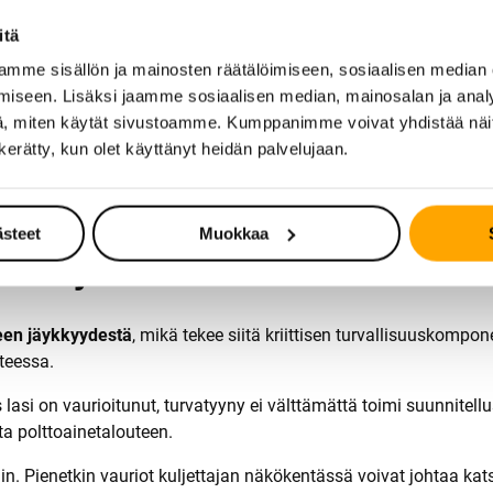
itä
järjestetty kätevästi. Vaihtotyö onnistuu usein saman työpäivän 
sen henkilöstön ansiosta.
mme sisällön ja mainosten räätälöimiseen, sosiaalisen median
iseen. Lisäksi jaamme sosiaalisen median, mainosalan ja analy
jainti tekee järjestelyistä helppoja, sillä alueelta on hyvät liik
, miten käytät sivustoamme. Kumppanimme voivat yhdistää näitä t
n kerätty, kun olet käyttänyt heidän palvelujaan.
eknisen osaamisen, mikä takaa laadukkaan palvelun myös uusimp
ästeet
Muokkaa
inen ajoturvallisuudelle?
een jäykkyydestä
, mikä tekee siitä kriittisen turvallisuuskompo
nteessa.
 lasi on vaurioitunut, turvatyyny ei välttämättä toimi suunnitell
a polttoainetalouteen.
. Pienetkin vauriot kuljettajan näkökentässä voivat johtaa ka