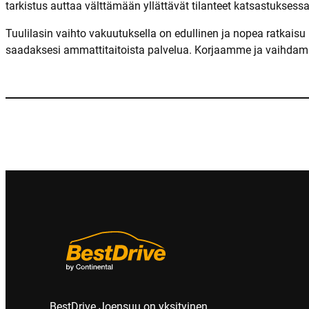
tarkistus auttaa välttämään yllättävät tilanteet katsastuksessa
Tuulilasin vaihto vakuutuksella on edullinen ja nopea ratkais
saadaksesi ammattitaitoista palvelua. Korjaamme ja vaihdamm
BestDrive Joensuu on yksityinen