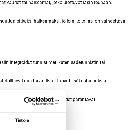
t vauriot tai halkeamat, jotka ulottuvat lasin reunaan,
muuttua pitkäksi halkeamaksi, jolloin koko lasi on vaihdettava.
in integroidut tunnistimet, kuten sadetunnistin tai
hdollisesti uusittavat listat tuovat lisäkustannuksia.
kuttavat hintaan. Nämä ominaisuudet parantavat
Tietoja