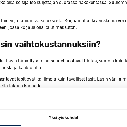
kko eikä se sijaitse kuljettajan suorassa näkökentässä. Suuremma
hteluiden ja tärinän vaikutuksesta. Korjaamaton kiveniskemä voi 
, jossa korjaus olisi ollut maksuton.
lasin vaihtokustannuksiin?
ä. Lasin lämmitysominaisuudet nostavat hintaa, samoin kuin lasi
usta ja kalibrointia.
vat lasit ovat kalliimpia kuin tavalliset lasit. Lasin väri ja ma
 että takuun kannalta.
 kuten UV-suojauksen tai lämpösäteilyn heijastuksen, jotka vai
a.
Yksityiskohdat
to hoituu Kontiolahdella?