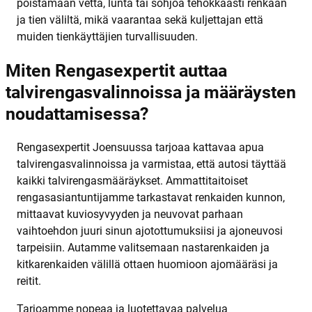
poistamaan vettä, lunta tai sohjoa tehokkaasti renkaan
ja tien väliltä, mikä vaarantaa sekä kuljettajan että
muiden tienkäyttäjien turvallisuuden.
Miten Rengasexpertit auttaa
talvirengasvalinnoissa ja määräysten
noudattamisessa?
Rengasexpertit Joensuussa tarjoaa kattavaa apua
talvirengasvalinnoissa ja varmistaa, että autosi täyttää
kaikki talvirengasmääräykset. Ammattitaitoiset
rengasasiantuntijamme tarkastavat renkaiden kunnon,
mittaavat kuviosyvyyden ja neuvovat parhaan
vaihtoehdon juuri sinun ajotottumuksiisi ja ajoneuvosi
tarpeisiin. Autamme valitsemaan nastarenkaiden ja
kitkarenkaiden välillä ottaen huomioon ajomääräsi ja
reitit.
Tarjoamme nopeaa ja luotettavaa palvelua