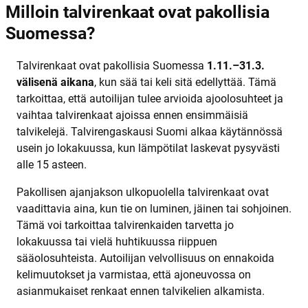
Milloin talvirenkaat ovat pakollisia
Suomessa?
Talvirenkaat ovat pakollisia Suomessa
1.11.–31.3.
välisenä aikana
, kun sää tai keli sitä edellyttää. Tämä
tarkoittaa, että autoilijan tulee arvioida ajoolosuhteet ja
vaihtaa talvirenkaat ajoissa ennen ensimmäisiä
talvikelejä. Talvirengaskausi Suomi alkaa käytännössä
usein jo lokakuussa, kun lämpötilat laskevat pysyvästi
alle 15 asteen.
Pakollisen ajanjakson ulkopuolella talvirenkaat ovat
vaadittavia aina, kun tie on luminen, jäinen tai sohjoinen.
Tämä voi tarkoittaa talvirenkaiden tarvetta jo
lokakuussa tai vielä huhtikuussa riippuen
sääolosuhteista. Autoilijan velvollisuus on ennakoida
kelimuutokset ja varmistaa, että ajoneuvossa on
asianmukaiset renkaat ennen talvikelien alkamista.