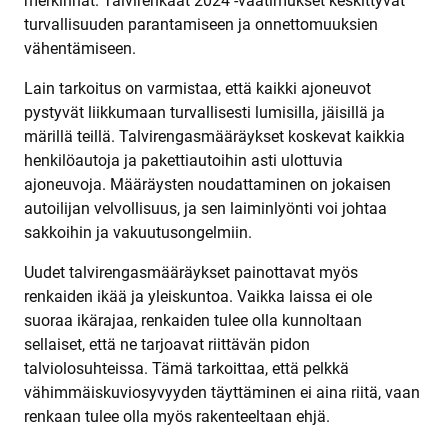
merkinnät. Talvirenkaat 2024 -vaatimukset keskittyvät
turvallisuuden parantamiseen ja onnettomuuksien
vähentämiseen.
Lain tarkoitus on varmistaa, että kaikki ajoneuvot
pystyvät liikkumaan turvallisesti lumisilla, jäisillä ja
märillä teillä. Talvirengasmääräykset koskevat kaikkia
henkilöautoja ja pakettiautoihin asti ulottuvia
ajoneuvoja. Määräysten noudattaminen on jokaisen
autoilijan velvollisuus, ja sen laiminlyönti voi johtaa
sakkoihin ja vakuutusongelmiin.
Uudet talvirengasmääräykset painottavat myös
renkaiden ikää ja yleiskuntoa. Vaikka laissa ei ole
suoraa ikärajaa, renkaiden tulee olla kunnoltaan
sellaiset, että ne tarjoavat riittävän pidon
talviolosuhteissa. Tämä tarkoittaa, että pelkkä
vähimmäiskuviosyvyyden täyttäminen ei aina riitä, vaan
renkaan tulee olla myös rakenteeltaan ehjä.