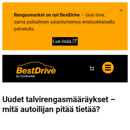
Y
i
e
h
e
l
×
t
t
u
e
Rengasmarket on nyt BestDrive
– Uusi ilme,
o
t
y
a
sama paikallinen asiantuntemus ensiluokkaisella
s
t
palvelulla.
i
e
d
Lue lisää
o
t
Uudet talvirengasmääräykset –
mitä autoilijan pitää tietää?