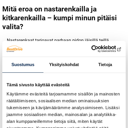
Mitä eroa on nastarenkailla ja
kitkarenkailla – kumpi minun pitäisi
valita?
Nastarenkaat tarjoavat parhaan pidon jäisillä teillä
metallisten nastojen ansiosta, kun taas kitkarenkaat
toimivat lamellien avulla ja soveltuvat hyvin vaihteleviin
olosuhteisiin. Nastarenkaat ovat suositeltavia, jos ajat
Suostumus
Yksityiskohdat
Tietoja
paljon maanteillä tai alueilla, joissa tiet ovat usein jäisiä.
Kitkarenkaat puolestaan sopivat kaupunkiajoon ja
suolatuille teille, ja ne ovat hiljaisemmat sekä
Tämä sivusto käyttää evästeitä
ympäristöystävällisemmät.
Käytämme evästeitä tarjoamamme sisällön ja mainosten
Nastarenkaat määräykset rajoittavat niiden käyttöä
räätälöimiseen, sosiaalisen median ominaisuuksien
1.11.–31.3. väliseen aikaan, kun kitkarenkaita voi
tukemiseen ja kävijämäärämme analysoimiseen. Lisäksi
käyttää ympäri vuoden. Nastarenkaat aiheuttavat
jaamme sosiaalisen median, mainosalan ja analytiikka-
enemmän melua ja kuluttavat tien pintaa, minkä vuoksi
alan kumppaneillemme tietoja siitä, miten käytät
niiden käyttö on aikarajoitettua. Kitkarenkaat ovat