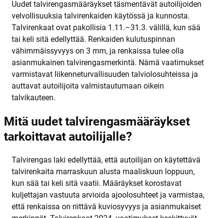
Uudet talvirengasmääräykset täsmentävät autoilijoiden
velvollisuuksia talvirenkaiden käytössä ja kunnosta.
Talvirenkaat ovat pakollisia 1.11.–31.3. välillä, kun sää
tai keli sitä edellyttää. Renkaiden kulutuspinnan
vähimmäissyvyys on 3 mm, ja renkaissa tulee olla
asianmukainen talvirengasmerkintä. Nämä vaatimukset
varmistavat liikenneturvallisuuden talviolosuhteissa ja
auttavat autoilijoita valmistautumaan oikein
talvikauteen.
Mitä uudet talvirengasmääräykset
tarkoittavat autoilijalle?
Talvirengas laki edellyttää, että autoilijan on käytettävä
talvirenkaita marraskuun alusta maaliskuun loppuun,
kun sää tai keli sitä vaatii. Määräykset korostavat
kuljettajan vastuuta arvioida ajoolosuhteet ja varmistaa,
että renkaissa on riittävä kuviosyvyys ja asianmukaiset