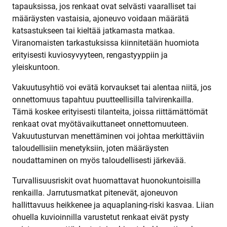
tapauksissa, jos renkaat ovat selvästi vaaralliset tai
määräysten vastaisia, ajoneuvo voidaan määrätä
katsastukseen tai kieltää jatkamasta matkaa.
Viranomaisten tarkastuksissa kiinnitetään huomiota
erityisesti kuviosyvyyteen, rengastyyppiin ja
yleiskuntoon.
Vakuutusyhtiö voi evätä korvaukset tai alentaa niitä, jos
onnettomuus tapahtuu puutteellisilla talvirenkailla.
Tämä koskee erityisesti tilanteita, joissa riittämättömät
renkaat ovat myötävaikuttaneet onnettomuuteen.
Vakuutusturvan menettäminen voi johtaa merkittäviin
taloudellisiin menetyksiin, joten määräysten
noudattaminen on myös taloudellisesti järkevää.
Turvallisuusriskit ovat huomattavat huonokuntoisilla
renkailla. Jarrutusmatkat pitenevät, ajoneuvon
hallittavuus heikkenee ja aquaplaning-riski kasvaa. Liian
ohuella kuvioinnilla varustetut renkaat eivät pysty