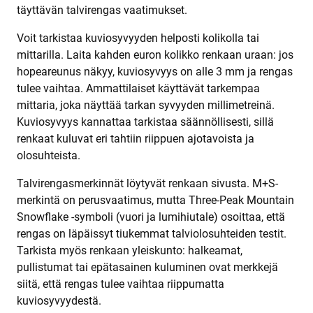
täyttävän talvirengas vaatimukset.
Voit tarkistaa kuviosyvyyden helposti kolikolla tai
mittarilla. Laita kahden euron kolikko renkaan uraan: jos
hopeareunus näkyy, kuviosyvyys on alle 3 mm ja rengas
tulee vaihtaa. Ammattilaiset käyttävät tarkempaa
mittaria, joka näyttää tarkan syvyyden millimetreinä.
Kuviosyvyys kannattaa tarkistaa säännöllisesti, sillä
renkaat kuluvat eri tahtiin riippuen ajotavoista ja
olosuhteista.
Talvirengasmerkinnät löytyvät renkaan sivusta. M+S-
merkintä on perusvaatimus, mutta Three-Peak Mountain
Snowflake -symboli (vuori ja lumihiutale) osoittaa, että
rengas on läpäissyt tiukemmat talviolosuhteiden testit.
Tarkista myös renkaan yleiskunto: halkeamat,
pullistumat tai epätasainen kuluminen ovat merkkejä
siitä, että rengas tulee vaihtaa riippumatta
kuviosyvyydestä.