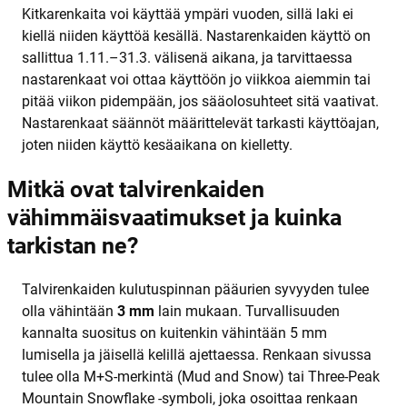
Kitkarenkaita voi käyttää ympäri vuoden, sillä laki ei
kiellä niiden käyttöä kesällä. Nastarenkaiden käyttö on
sallittua 1.11.–31.3. välisenä aikana, ja tarvittaessa
nastarenkaat voi ottaa käyttöön jo viikkoa aiemmin tai
pitää viikon pidempään, jos sääolosuhteet sitä vaativat.
Nastarenkaat säännöt määrittelevät tarkasti käyttöajan,
joten niiden käyttö kesäaikana on kielletty.
Mitkä ovat talvirenkaiden
vähimmäisvaatimukset ja kuinka
tarkistan ne?
Talvirenkaiden kulutuspinnan pääurien syvyyden tulee
olla vähintään
3 mm
lain mukaan. Turvallisuuden
kannalta suositus on kuitenkin vähintään 5 mm
lumisella ja jäisellä kelillä ajettaessa. Renkaan sivussa
tulee olla M+S-merkintä (Mud and Snow) tai Three-Peak
Mountain Snowflake -symboli, joka osoittaa renkaan