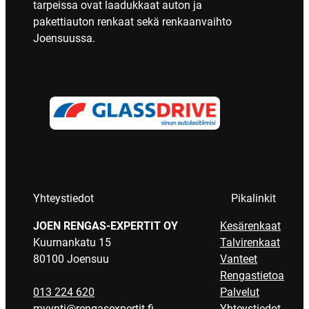
tarpeissa ovat laadukkaat auton ja
pakettiauton renkaat sekä renkaanvaihto
Joensuussa.
Yhteystiedot
Pikalinkit
JOEN RENGAS-EXPERTIT OY
Kesärenkaat
Kuurnankatu 15
Talvirenkaat
80100 Joensuu
Vanteet
Rengastietoa
013 224 620
Palvelut
myynti@rengasexpertit.fi
Yhteystiedot