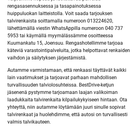
rengasasennuksessa ja tasapainotuksessa
huippuluokan laitteistolla. Voit saada tarjouksen
talvirenkaista soittamalla numeroon 013224620,
lähettämällä viestin WhatsAppilla numeroon 040 737
5953 tai käymällä myymälässämme osoitteessa
Kuurnankatu 15, Joensuu. Rengashotellimme tarjoaa
käteviä varastointipalveluita, jotka helpottavat renkaiden
vaihdon ja säilytyksen järjestämistä.
Autamme varmistamaan, että renkaasi täyttävät kaikki
lain vaatimukset ja tarjoavat parhaan mahdollisen
turvallisuuden talviolosuhteissa. BestDrive-ketjun
jäsenenä pystymme tarjoamaan laajan valikoiman
laadukkaita talvirenkaita kilpailukykyiseen hintaan. Ota
yhteyttä, niin autamme löytämään juuri sinulle sopivat
talvirenkaat ja huolehdimme, että autosi on turvallisesti
valmis talvikauteen.