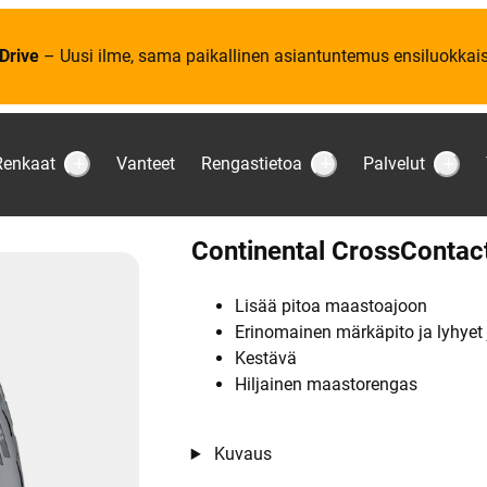
Drive
– Uusi ilme, sama paikallinen asiantuntemus ensiluokkaise
Renkaat
Vanteet
Rengastietoa
Palvelut
S
S
S
u
u
u
b
b
b
m
m
m
e
e
e
Continental CrossContac
n
n
n
u
u
u
:
:
:
R
R
P
Lisää pitoa maastoajoon
e
e
a
Erinomainen märkäpito ja lyhyet
n
n
l
k
g
v
Kestävä
a
a
e
Hiljainen maastorengas
a
s
l
t
t
u
i
t
e
t
Kuvaus
o
a