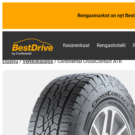
Rengasmarket on nyt Best
Kesärenkaat
Rengashotelli
Etusivu
/
Verkkokauppa
/
Continental CrossContact ATR