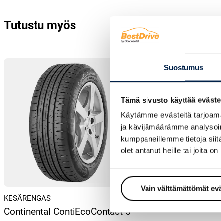
Tutustu myös
Suostumus
Tämä sivusto käyttää eväste
Käytämme evästeitä tarjoama
ja kävijämäärämme analysoim
kumppaneillemme tietoja siitä
olet antanut heille tai joita o
Vain välttämättömät ev
TALVIRENGAS – KI
KESÄRENGAS
Continental Vik
Continental ContiEcoContact 5