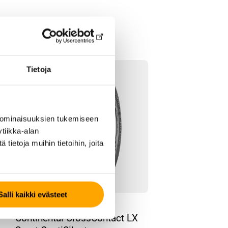
Tietoja
 ominaisuuksien tukemiseen
tiikka-alan
ietoja muihin tietoihin, joita
Salli kaikki evästeet
KESÄRENGAS
Continental CrossContact LX