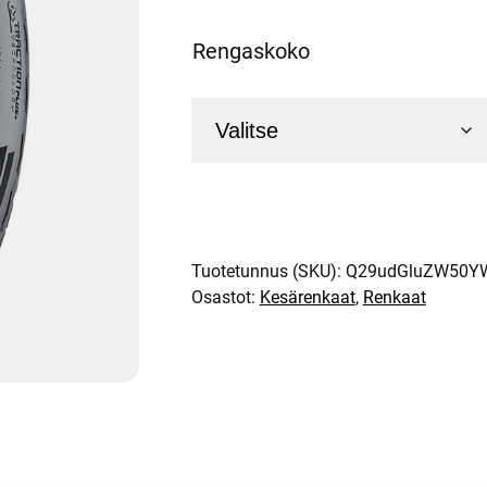
Rengaskoko
Tuotetunnus (SKU):
Q29udGluZW50Y
Osastot:
Kesärenkaat
,
Renkaat