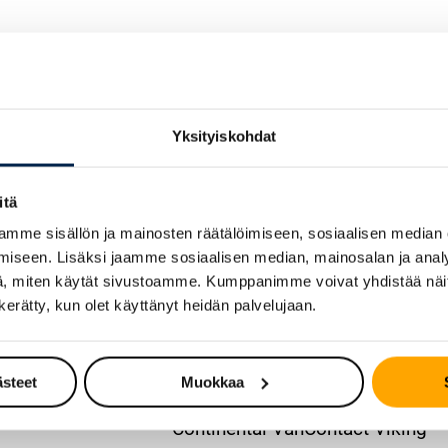
Yksityiskohdat
itä
mme sisällön ja mainosten räätälöimiseen, sosiaalisen median
iseen. Lisäksi jaamme sosiaalisen median, mainosalan ja analy
, miten käytät sivustoamme. Kumppanimme voivat yhdistää näitä t
n kerätty, kun olet käyttänyt heidän palvelujaan.
ästeet
Muokkaa
TKA
TALVIRENGAS – KITKA
ingContact 7
Continental VanContact Viking