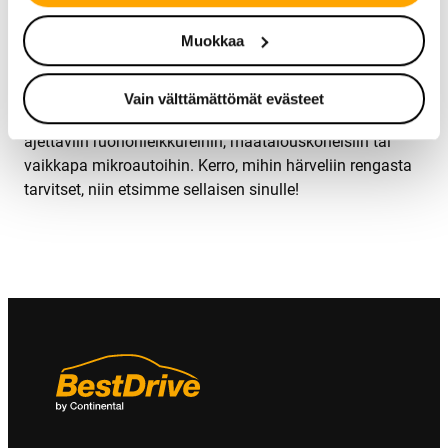
tilalle!
Muokkaa
Pienkoneiden renkaat Joensuussa
Vain välttämättömät evästeet
Meiltä saat renkaat myös erilaisiin pienkoneisiin:
ajettaviin ruohonleikkureihin, maatalouskoneisiin tai
vaikkapa mikroautoihin. Kerro, mihin härveliin rengasta
tarvitset, niin etsimme sellaisen sinulle!