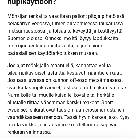
hupikäyttöön?
Mönkijän renkailta vaaditaan paljon: pitoja pihatöissä,
peräkärryn vedossa, lumen auraamisessa tai karussa
metsämaastossa, ja toisaalta keveyttä ja kestävyyttä
Suomen oloissa. Onneksi meiltä löytyy laadukkaita
mönkijän renkaita mistä valita, ja juuri sinun
pääasiallisen käyttötarkoituksen mukaan.
Jos ajat mönkijällä maantiellä, kannattaa valita
sileämpikuvioiset, asfalttia kestävät maantierenkaat.
Jos taas luvassa on kunnon off-road metsämaastoa,
ovat karkeampikuvioiset, pistosuojatut renkaat valintasi.
Nurmikolle tai muulle kuivalle, kovalle tai herkälle
alustalle riittää vähemmän karskit renkaat. Sport-
tyyppiset renkaat ovat taas omiaan crossiharrastajien
vauhdikkaaseen menoon. Tässä hyvin karkea jako. Kysy
meiltä vinkkiä, niin autamme mielellämme sopivan
renkaan valinnassa.