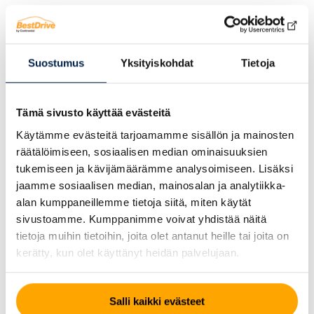
Mönkijään on mallista riippuen saatavana peltivanteita
ja alumiinivanteita. Vanteiden eri sävyillä voit tuunata
mönkkärisi mieleiseksi. Luonnollisesti meiltä onnistuu
Suostumus
Yksityiskohdat
Tietoja
mönkijän renkaiden ja vanteiden asennukset,
tasapainotukset katupyöriin ja allelaitto mönkijään.
Mönkijän renkaiden koot
Tämä sivusto käyttää evästeitä
Käytämme evästeitä tarjoamamme sisällön ja mainosten
Mönkijän renkaiden kokomerkinnät noudattavat kaavaa:
räätälöimiseen, sosiaalisen median ominaisuuksien
renkaan halkaisija x renkaan leveys x vanteen halkaisija.
tukemiseen ja kävijämäärämme analysoimiseen. Lisäksi
Esimerkiksi kokomerkintä 25×8-12 tarkoittaa, että
jaamme sosiaalisen median, mainosalan ja analytiikka-
renkaan halkaisija on 25 tuumaa, renkaan leveys 8
alan kumppaneillemme tietoja siitä, miten käytät
tuumaa ja vanteen halkaisija 12 tuumaa. Mahdollinen R-
sivustoamme. Kumppanimme voivat yhdistää näitä
kirjain vannekoon edessä tarkoittaa radiaali- eli
tietoja muihin tietoihin, joita olet antanut heille tai joita on
vyörengasta.
kerätty, kun olet käyttänyt heidän palvelujaan.
VINKKI!
Nappaa kuva tai kirjoita tiedot ylös mönkijän
renkaasta ja lähetä meille
WhatsAppilla numeroon
Salli kaikki evästeet
0407375953
, niin etsimme sopivan kokoiset uudet