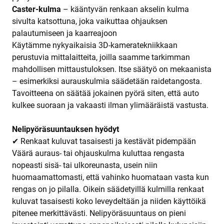
Caster-kulma
– kääntyvän renkaan akselin kulma
sivulta katsottuna, joka vaikuttaa ohjauksen
palautumiseen ja kaarreajoon
Käytämme nykyaikaisia 3D-kameratekniikkaan
perustuvia mittalaitteita, joilla saamme tarkimman
mahdollisen mittaustuloksen. Itse säätyö on mekaanista
– esimerkiksi aurauskulmia säädetään raidetangosta.
Tavoitteena on säätää jokainen pyörä siten, että auto
kulkee suoraan ja vakaasti ilman ylimääräistä vastusta.
Nelipyöräsuuntauksen hyödyt
✔ Renkaat kuluvat tasaisesti ja kestävät pidempään
Väärä auraus- tai ohjauskulma kuluttaa rengasta
nopeasti sisä- tai ulkoreunasta, usein niin
huomaamattomasti, että vahinko huomataan vasta kun
rengas on jo pilalla. Oikein säädetyillä kulmilla renkaat
kuluvat tasaisesti koko leveydeltään ja niiden käyttöikä
pitenee merkittävästi. Nelipyöräsuuntaus on pieni