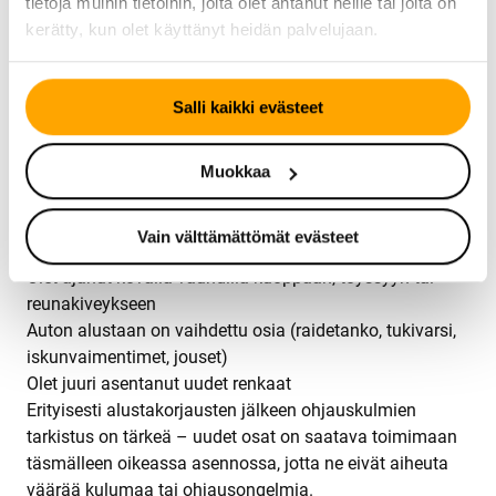
tietoja muihin tietoihin, joita olet antanut heille tai joita on
kestävät pidempään ja yllättäviltä korjauskustannuksilta
kerätty, kun olet käyttänyt heidän palvelujaan.
vältytään.
Milloin nelipyöräsuuntaus kannattaa tehdä?
Salli kaikki evästeet
Suosittelemme ohjauskulmien tarkastusta ja säätöä, jos:
Auto vetää vasemmalle tai oikealle
Ratti on vinossa suoralla tiellä
Muokkaa
Renkaat kuluvat epätasaisesti sisä- tai ulkoreunalta
Ohjaus tuntuu löysältä tai tärisee suuremmilla
Vain välttämättömät evästeet
nopeuksilla
Olet ajanut kovalla vauhdilla kuoppaan, töyssyyn tai
reunakiveykseen
Auton alustaan on vaihdettu osia (raidetanko, tukivarsi,
iskunvaimentimet, jouset)
Olet juuri asentanut uudet renkaat
Erityisesti alustakorjausten jälkeen ohjauskulmien
tarkistus on tärkeä – uudet osat on saatava toimimaan
täsmälleen oikeassa asennossa, jotta ne eivät aiheuta
väärää kulumaa tai ohjausongelmia.