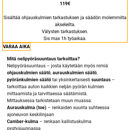
119€
Sisältää ohjauskulmien tarkastuksen ja säädön molemmilta
akseleilta.
Välysten tarkastuksen.
Sis max 1h työaikaa.
VARAA AIKA
Mitä nelipyöräsuuntaus tarkoittaa?
Nelipyöräsuuntaus – josta käytetään myös nimiä
ohjauskulmien säätö
,
aurauskulmien säätö
,
pyöränkulmien säätö
tai yksinkertaisesti
suuntaus
–
tarkoittaa auton kaikkien neljän pyörän kulmien
mittaamista ja tarvittaessa säätämistä.
Mittauksessa tarkistetaan muun muassa:
Aurauskulma (toe)
– renkaiden suunta suhteessa
ajoneuvon keskilinjaan
Camber-kulma
– renkaan kallistuskulma
pystysuunnassa