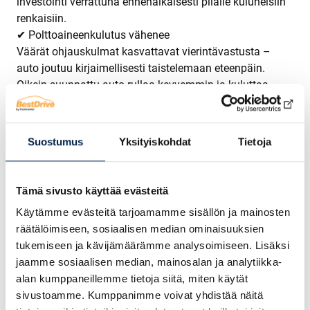
investointi verrattuna ennenaikaisesti pilalle kuluneisiin
renkaisiin.
✔ Polttoaineenkulutus vähenee
Väärät ohjauskulmat kasvattavat vierintävastusta –
auto joutuu kirjaimellisesti taistelemaan eteenpäin.
Oikein suunnattu auto rullaa kevyemmin ja kuluttaa
vähemmän sekä polttoainetta että sähköä. Pidemmällä
aikavälillä säästö näkyy tankilla ja latauksessa.
✔ Turvallisempi ja vakaampi ajettavuus
Suostumus
Yksityiskohdat
Tietoja
Kun ohjauskulmat ovat kohdallaan, auto kulkee suoraan,
ohjaus tuntuu täsmälliseltä ja reagoi välittömästi.
Ajaminen on miellyttävämpää erityisesti
Tämä sivusto käyttää evästeitä
moottoritienopeuksissa, ja auton uraherkkyys vähenee.
Käytämme evästeitä tarjoamamme sisällön ja mainosten
Parempi hallittavuus tarkoittaa aina myös parempaa
räätälöimiseen, sosiaalisen median ominaisuuksien
liikenneturvallisuutta.
tukemiseen ja kävijämäärämme analysoimiseen. Lisäksi
✔ Jousitus ja ohjauskomponentit säästyvät
jaamme sosiaalisen median, mainosalan ja analytiikka-
Väärässä asennossa olevat pyörät rasittavat renkaiden
alan kumppaneillemme tietoja siitä, miten käytät
lisäksi koko alustan jousitusta ja ohjauskomponentteja.
sivustoamme. Kumppanimme voivat yhdistää näitä
Kun kulmat pidetään oikeina, myös muut alustan osat