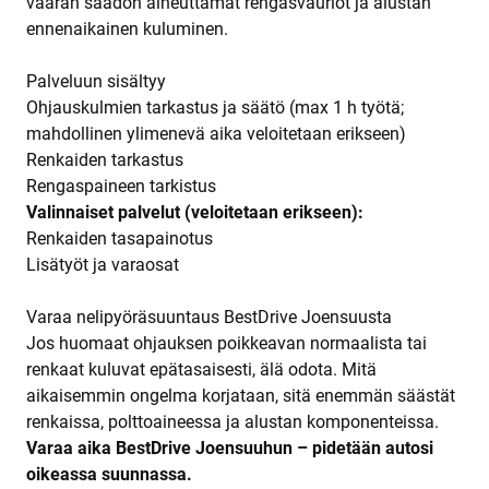
väärän säädön aiheuttamat rengasvauriot ja alustan
ennenaikainen kuluminen.
Palveluun sisältyy
Ohjauskulmien tarkastus ja säätö (max 1 h työtä;
mahdollinen ylimenevä aika veloitetaan erikseen)
Renkaiden tarkastus
Rengaspaineen tarkistus
Valinnaiset palvelut (veloitetaan erikseen):
Renkaiden tasapainotus
Lisätyöt ja varaosat
Varaa nelipyöräsuuntaus BestDrive Joensuusta
Jos huomaat ohjauksen poikkeavan normaalista tai
renkaat kuluvat epätasaisesti, älä odota. Mitä
aikaisemmin ongelma korjataan, sitä enemmän säästät
renkaissa, polttoaineessa ja alustan komponenteissa.
Varaa aika BestDrive Joensuuhun – pidetään autosi
oikeassa suunnassa.