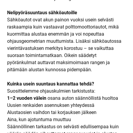
Nelipyöräsuuntaus sähköautoille
Sähköautot ovat akun painon vuoksi usein selvästi
raskaampia kuin vastaavat polttomoottoriautot, mikä
kuormittaa alustaa enemmän ja voi nopeuttaa
ohjausgeometrian muuttumista. Lisäksi sähköautossa
vierintävastuksen merkitys korostuu – se vaikuttaa
suoraan toimintamatkaan. Oikein säädetyt
pyöränkulmat auttavat maksimoimaan rangen ja
pitämään alustan kunnossa pidempään.
Kuinka usein suuntaus kannattaa tehdä?
Suosittelemme ohjauskulmien tarkistusta:
1–2 vuoden välein
osana auton säännöllistä huoltoa
Uusien renkaiden asennuksen yhteydessä
Alustaosien vaihdon tai korjauksen jälkeen
Aina, kun ajotuntuma muuttuu
Säännöllinen tarkastus on selvästi edullisempaa kuin