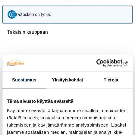
Ostoskori on tyhjä.
Takaisin kauppaan
Suostumus
Yksityiskohdat
Tietoja
Tämä sivusto käyttää evästeitä
BestDrive Joensuu on yksityinen
Käytämme evästeitä tarjoamamme sisällön ja mainosten
rengasmyynnin ammattilainen ja
räätälöimiseen, sosiaalisen median ominaisuuksien
rengashotelli Joensuussa. Vuodesta 1989
tukemiseen ja kävijämäärämme analysoimiseen. Lisäksi
toiminut Joen Rengas-Expertit Oy liittyi
jaamme sosiaalisen median, mainosalan ja analytiikka-