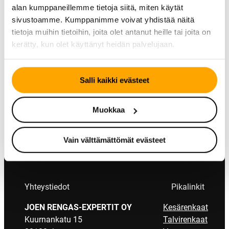
vuonna 2006 kotimaiseen BestDrive-ketjuun.
alan kumppaneillemme tietoja siitä, miten käytät
Vähittäis- ja tukkukauppiaana olemme
sivustoamme. Kumppanimme voivat yhdistää näitä
palvelleet jo vuosikymmeniä niitä, joiden
tietoja muihin tietoihin, joita olet antanut heille tai joita on
tarpeissa ovat laadukkaat auton ja
kerätty, kun olet käyttänyt heidän palvelujaan.
pakettiauton renkaat sekä renkaanvaihto
Joensuussa.
Salli kaikki evästeet
Muokkaa
Vain välttämättömät evästeet
Yhteystiedot
Pikalinkit
JOEN RENGAS-EXPERTIT OY
Kesärenkaat
Kuurnankatu 15
Talvirenkaat