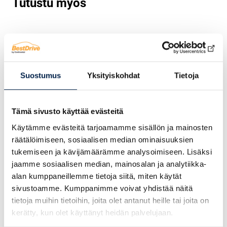
Tutustu myös
Suostumus
Yksityiskohdat
Tietoja
Tämä sivusto käyttää evästeitä
Käytämme evästeitä tarjoamamme sisällön ja mainosten
räätälöimiseen, sosiaalisen median ominaisuuksien
KESÄRENGAS
KESÄRENGAS
tukemiseen ja kävijämäärämme analysoimiseen. Lisäksi
Continental
Continental
jaamme sosiaalisen median, mainosalan ja analytiikka-
ContiSportContact 5
CrossContact LX Sport
alan kumppaneillemme tietoja siitä, miten käytät
ContiSeal
ContiSeal
sivustoamme. Kumppanimme voivat yhdistää näitä
tietoja muihin tietoihin, joita olet antanut heille tai joita on
kerätty, kun olet käyttänyt heidän palvelujaan.