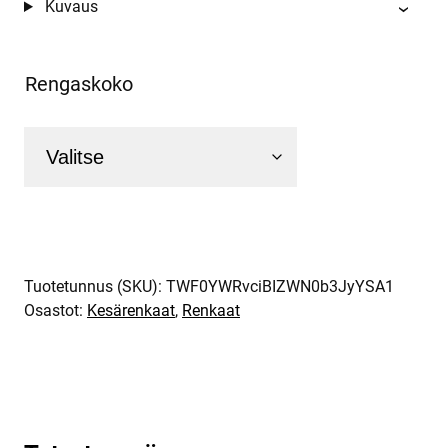
Kuvaus
Rengaskoko
Tuotetunnus (SKU):
TWF0YWRvciBIZWN0b3JyYSA1
Osastot:
Kesärenkaat
,
Renkaat