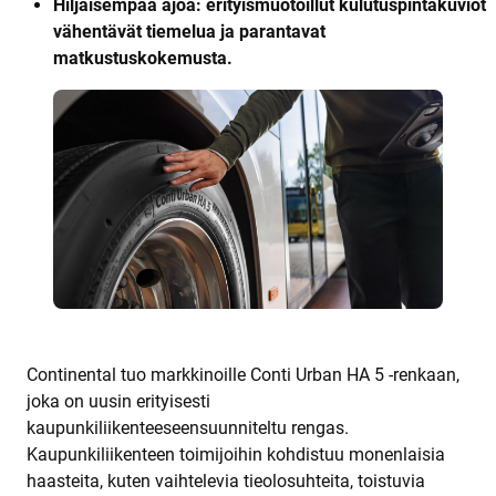
Hiljaisempaa ajoa: erityismuotoillut kulutuspintakuviot
vähentävät tiemelua ja parantavat
matkustuskokemusta.
Continental tuo markkinoille Conti Urban HA 5 -renkaan,
joka on uusin erityisesti
kaupunkiliikenteeseensuunniteltu rengas.
Kaupunkiliikenteen toimijoihin kohdistuu monenlaisia
haasteita, kuten vaihtelevia tieolosuhteita, toistuvia