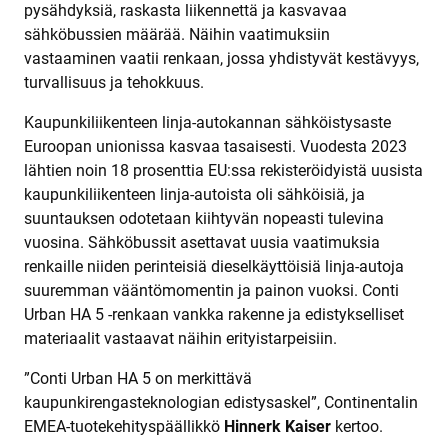
pysähdyksiä, raskasta liikennettä ja kasvavaa
sähköbussien määrää. Näihin vaatimuksiin
vastaaminen vaatii renkaan, jossa yhdistyvät kestävyys,
turvallisuus ja tehokkuus.
Kaupunkiliikenteen linja-autokannan sähköistysaste
Euroopan unionissa kasvaa tasaisesti. Vuodesta 2023
lähtien noin 18 prosenttia EU:ssa rekisteröidyistä uusista
kaupunkiliikenteen linja-autoista oli sähköisiä, ja
suuntauksen odotetaan kiihtyvän nopeasti tulevina
vuosina. Sähköbussit asettavat uusia vaatimuksia
renkaille niiden perinteisiä dieselkäyttöisiä linja-autoja
suuremman vääntömomentin ja painon vuoksi. Conti
Urban HA 5 -renkaan vankka rakenne ja edistykselliset
materiaalit vastaavat näihin erityistarpeisiin.
”Conti Urban HA 5 on merkittävä
kaupunkirengasteknologian edistysaskel”, Continentalin
EMEA-tuotekehityspäällikkö
Hinnerk Kaiser
kertoo.