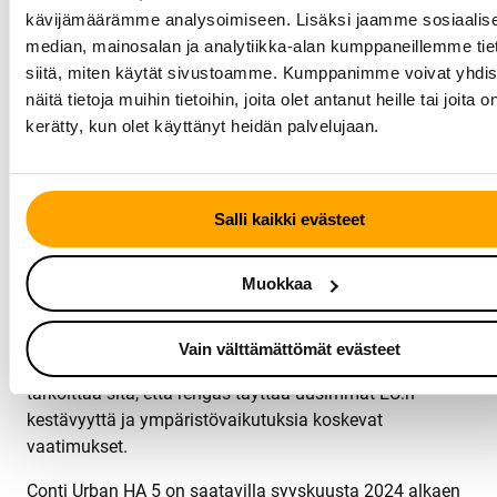
kävijämäärämme analysoimiseen. Lisäksi jaamme sosiaalis
Tarpeita varten kehitetty
median, mainosalan ja analytiikka-alan kumppaneillemme tie
siitä, miten käytät sivustoamme. Kumppanimme voivat yhdis
Conti Urban HA 5 on kehitetty kalustopäälliköiltä ja
näitä tietoja muihin tietoihin, joita olet antanut heille tai joita o
kaupunkiliikenteen harjoittajilta saadun suoran
kerätty, kun olet käyttänyt heidän palvelujaan.
palautteen avulla.
”Heidän näkemyksissään korostuu useiden keskeisten
suorituskyvyn osa-alueiden ratkaiseva merkitys: suuri
Salli kaikki evästeet
ajokilometrimäärä, alhainen vierintävastus ja
edistykselliset digitaaliset valvontaominaisuudet”, Kaiser
Muokkaa
sanoo.
Conti Urban HA 5:n rengasmerkinnän suorituskyky on
Vain välttämättömät evästeet
tällä hetkellä EU-taksonomian mukainen*. Tämä
tarkoittaa sitä, että rengas täyttää uusimmat EU:n
kestävyyttä ja ympäristövaikutuksia koskevat
vaatimukset.
Conti Urban HA 5 on saatavilla syyskuusta 2024 alkaen