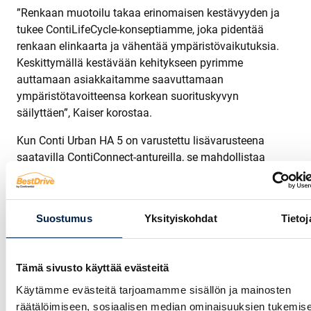
”Renkaan muotoilu takaa erinomaisen kestävyyden ja
tukee ContiLifeCycle-konseptiamme, joka pidentää
renkaan elinkaarta ja vähentää ympäristövaikutuksia.
Keskittymällä kestävään kehitykseen pyrimme
auttamaan asiakkaitamme saavuttamaan
ympäristötavoitteensa korkean suorituskyvyn
säilyttäen”, Kaiser korostaa.
Kun Conti Urban HA 5 on varustettu lisävarusteena
saatavilla ContiConnect-antureilla, se mahdollistaa
edistyksellisen digitaalisen rengasvalvonnan ja
maksimaalisen suorituskyvyn. Kalustopäälliköt voivat
seurata tarkkoja paine- ja lämpötilatietoja, mikä
Suostumus
Yksityiskohdat
Tietoj
mahdollistaa tehokkaamman kunnossapidon ja
vähentää käyttökustannuksia. Digitaalinen integraatio
tukee ennakoivaa kunnossapitoa ja auttaa ehkäisemään
Tämä sivusto käyttää evästeitä
odottamattomia seisokkeja taaten kaluston sujuvan ja
Käytämme evästeitä tarjoamamme sisällön ja mainosten
tehokkaan toimivuuden, mikä on ratkaisevan tärkeää
räätälöimiseen, sosiaalisen median ominaisuuksien tukemise
kaupunkiympäristöjen kiireisissä aikatauluissa.