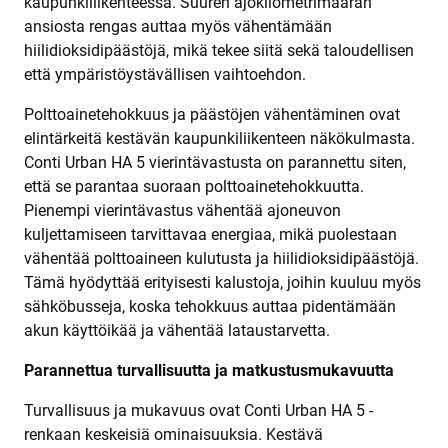
kaupunkiliikenteessä. Suuren ajokilometrimäärän
ansiosta rengas auttaa myös vähentämään
hiilidioksidipäästöjä, mikä tekee siitä sekä taloudellisen
että ympäristöystävällisen vaihtoehdon.
Polttoainetehokkuus ja päästöjen vähentäminen ovat
elintärkeitä kestävän kaupunkiliikenteen näkökulmasta.
Conti Urban HA 5 vierintävastusta on parannettu siten,
että se parantaa suoraan polttoainetehokkuutta.
Pienempi vierintävastus vähentää ajoneuvon
kuljettamiseen tarvittavaa energiaa, mikä puolestaan
vähentää polttoaineen kulutusta ja hiilidioksidipäästöjä.
Tämä hyödyttää erityisesti kalustoja, joihin kuuluu myös
sähköbusseja, koska tehokkuus auttaa pidentämään
akun käyttöikää ja vähentää lataustarvetta.
Parannettua turvallisuutta
ja
matkustusmukavuutta
Turvallisuus ja mukavuus ovat Conti Urban HA 5 -
renkaan keskeisiä ominaisuuksia. Kestävä