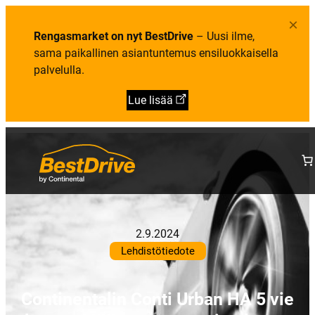
×
Rengasmarket on nyt BestDrive
– Uusi ilme,
sama paikallinen asiantuntemus ensiluokkaisella
palvelulla.
Lue lisää
2.9.2024
Lehdistötiedote
Continentalin Conti Urban HA 5 vie