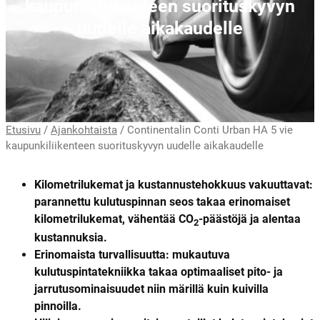
kaupunkiliikenteen suorituskyvyn
uudelle aikakaudelle
Etusivu
/
Ajankohtaista
/
Continentalin Conti Urban HA 5 vie
kaupunkiliikenteen suorituskyvyn uudelle aikakaudelle
Kilometrilukemat ja kustannustehokkuus vakuuttavat:
parannettu kulutuspinnan seos takaa erinomaiset
kilometrilukemat, vähentää CO
-päästöjä ja
alentaa
2
kustannuksia.
Erinomaista turvallisuutta:
mukautuva
kulutuspintatekniikka takaa optimaaliset pito- ja
jarrutusominaisuudet niin märillä kuin kuivilla
pinnoilla.