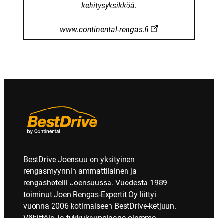
kehitysyksikköä.
www.continental-rengas.fi
BestDrive Joensuu on yksityinen
rengasmyynnin ammattilainen ja
rengashotelli Joensuussa. Vuodesta 1989
toiminut Joen Rengas-Expertit Oy liittyi
vuonna 2006 kotimaiseen BestDrive-ketjuun.
Vähittäis- ja tukkukauppiaana olemme