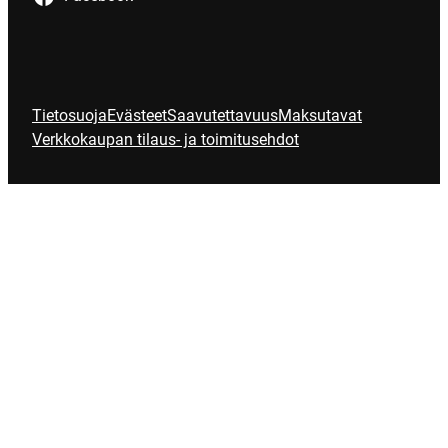
Tietosuoja
Evästeet
Saavutettavuus
Maksutavat
Verkkokaupan tilaus- ja toimitusehdot