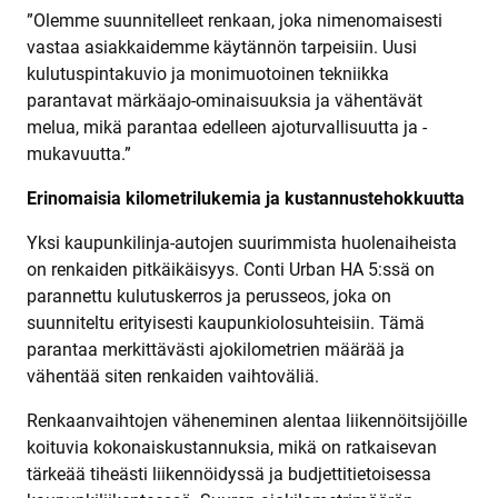
”Olemme suunnitelleet renkaan, joka nimenomaisesti
vastaa asiakkaidemme käytännön tarpeisiin. Uusi
kulutuspintakuvio ja monimuotoinen tekniikka
parantavat märkäajo-ominaisuuksia ja vähentävät
melua, mikä parantaa edelleen ajoturvallisuutta ja -
mukavuutta.”
Erinomaisia kilometrilukemia ja kustannustehokkuutta
Yksi kaupunkilinja-autojen suurimmista huolenaiheista
on renkaiden pitkäikäisyys. Conti Urban HA 5:ssä on
parannettu kulutuskerros ja perusseos, joka on
suunniteltu erityisesti kaupunkiolosuhteisiin. Tämä
parantaa merkittävästi ajokilometrien määrää ja
vähentää siten renkaiden vaihtoväliä.
Renkaanvaihtojen väheneminen alentaa liikennöitsijöille
koituvia kokonaiskustannuksia, mikä on ratkaisevan
tärkeää tiheästi liikennöidyssä ja budjettitietoisessa