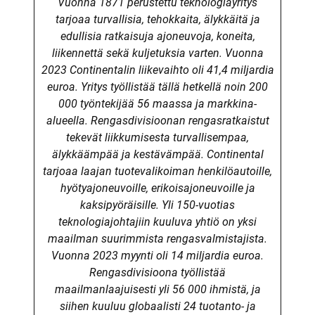
Vuonna 1871 perustettu teknologiayritys
tarjoaa turvallisia, tehokkaita, älykkäitä ja
edullisia ratkaisuja ajoneuvoja, koneita,
liikennettä sekä kuljetuksia varten. Vuonna
2023 Continentalin liikevaihto oli 41,4 miljardia
euroa. Yritys työllistää tällä hetkellä noin 200
000 työntekijää 56 maassa ja markkina-
alueella.
Rengasdivisioonan rengasratkaistut
tekevät liikkumisesta turvallisempaa,
älykkäämpää ja kestävämpää. Continental
tarjoaa laajan tuotevalikoiman henkilöautoille,
hyötyajoneuvoille, erikoisajoneuvoille ja
kaksipyöräisille. Yli 150-vuotias
teknologiajohtajiin kuuluva yhtiö on yksi
maailman suurimmista rengasvalmistajista.
Vuonna 2023 myynti oli 14 miljardia euroa.
Rengasdivisioona työllistää
maailmanlaajuisesti yli 56 000 ihmistä, ja
siihen kuuluu globaalisti 24 tuotanto- ja