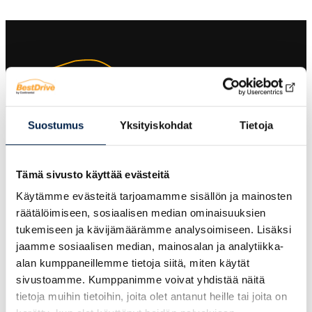
Suostumus
Yksityiskohdat
Tietoja
BestDrive Joensuu on yksityinen
rengasmyynnin ammattilainen ja
rengashotelli Joensuussa. Vuodesta 1989
Tämä sivusto käyttää evästeitä
toiminut Joen Rengas-Expertit Oy liittyi
Käytämme evästeitä tarjoamamme sisällön ja mainosten
vuonna 2006 kotimaiseen BestDrive-ketjuun.
räätälöimiseen, sosiaalisen median ominaisuuksien
Vähittäis- ja tukkukauppiaana olemme
tukemiseen ja kävijämäärämme analysoimiseen. Lisäksi
palvelleet jo vuosikymmeniä niitä, joiden
jaamme sosiaalisen median, mainosalan ja analytiikka-
tarpeissa ovat laadukkaat auton ja
alan kumppaneillemme tietoja siitä, miten käytät
pakettiauton renkaat sekä renkaanvaihto
sivustoamme. Kumppanimme voivat yhdistää näitä
Joensuussa.
tietoja muihin tietoihin, joita olet antanut heille tai joita on