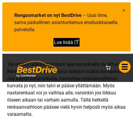
Y
i
e
h
e
l
×
t
t
u
e
Rengasmarket on nyt BestDrive
– Uusi ilme,
o
t
y
a
sama paikallinen asiantuntemus ensiluokkaisella
s
t
palvelulla.
i
e
d
Lue lisää
o
t
Tervetuloa renkaanvaihtoon ajanvarauksella tai ilman.
Renkaanvaihto sisältää aina vaihdon lisäksi konepesun.
Jos käytät kitkarenkaita, kannattaa renkaanvaihtoon
kurvata jo nyt, niin talvi ei pääse yllättämään. Myös
nastarenkaat voi jo vaihtaa alle, varsinkin jos liikkuu
öiseen aikaan tai varhain aamulla. Tällä hetkellä
renkaanvaihtoon pääsee vielä hyvin helposti myös aikaa
varaamatta.