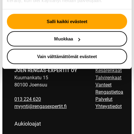
kerätty, kun olet käyttänyt heidän palvelujaan.
Salli kaikki evästeet
Muokkaa
Vain välttämättömät evästeet
Yhteystiedot
Pikalinkit
JOEN RENGAS-EXPERTIT OY
Kesärenkaat
Kuurnankatu 15
Talvirenkaat
80100 Joensuu
Vanteet
Rengastietoa
013 224 620
Palvelut
myynti@rengasexpertit.fi
Yhteystiedot
Aukioloajat