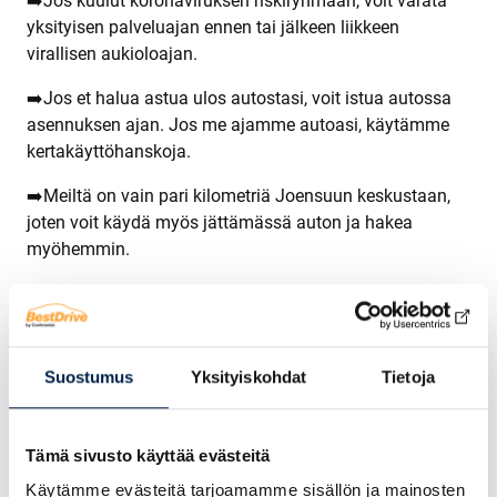
➡️
Jos kuulut koronaviruksen riskiryhmään, voit varata
yksityisen palveluajan ennen tai jälkeen liikkeen
virallisen aukioloajan.
➡️
Jos et halua astua ulos autostasi, voit istua autossa
asennuksen ajan. Jos me ajamme autoasi, käytämme
kertakäyttöhanskoja.
➡️
Meiltä on vain pari kilometriä Joensuun keskustaan,
joten voit käydä myös jättämässä auton ja hakea
myöhemmin.
➡️
Renkaanvaihdot myös noutopalveluna: noudamme
autosi ja palautamme renkaat vaihdettuna sovittuun
aikaan. Luonnollisesti pyyhimme ratin, vaihdekepin
nupin ja ovenkahvan.
Suostumus
Yksityiskohdat
Tietoja
➡️
Tilavassa myymälässämme voit helposti pitää
suositellun metrin turvavälin muihin ihmisiin tai odotella
Tämä sivusto käyttää evästeitä
piha-alueella.
Käytämme evästeitä tarjoamamme sisällön ja mainosten