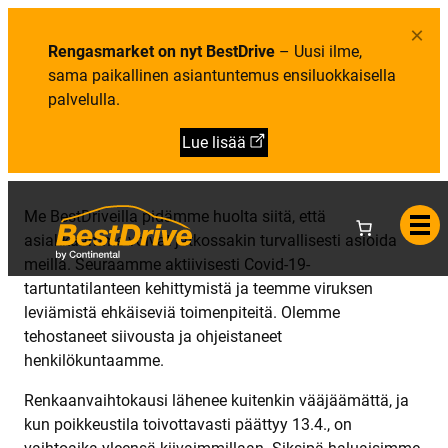
Y
i
e
h
e
l
×
t
t
u
e
Rengasmarket on nyt BestDrive
– Uusi ilme,
o
t
y
a
sama paikallinen asiantuntemus ensiluokkaisella
s
t
palvelulla.
i
e
d
Lue lisää
o
t
Me BestDriveilla pidämme huolta siitä, että
asiakkaamme voivat jatkossakin turvallisesti asioida
meillä. Seuraamme aktiivisesti Covid-19-
tartuntatilanteen kehittymistä ja teemme viruksen
leviämistä ehkäiseviä toimenpiteitä. Olemme
tehostaneet siivousta ja ohjeistaneet
henkilökuntaamme.
Renkaanvaihtokausi lähenee kuitenkin vääjäämättä, ja
kun poikkeustila toivottavasti päättyy 13.4., on