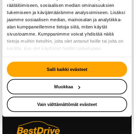
räätälöimiseen, sosiaalisen median ominaisuuksien
tukemiseen ja kävijämäärämme analysoimiseen. Lisäksi
Miten sinä voit ehkäistä viruksen
jaamme sosiaalisen median, mainosalan ja analytiikka-
alan kumppaneillemme tietoja siitä, miten käytät
leviämistä:
sivustoamme. Kumppanimme voivat yhdistää näitä
tietoja muihin tietoihin, joita olet antanut heille tai joita on
❗
Pese kädet ja käytä tiskillä olevaa käsidesiä
kerätty, kun olet käyttänyt heidän palvelujaan.
saapuessasi ja lähtiessäsi liikkeestä. Myös auton rattia,
ovenkahvaa (sisältä) ja vaihdekepin nuppia kannattaa
välillä desinfioida.
Salli kaikki evästeet
Tervetuloa asioimaan väljästi ja vastuullisesti!
Muokkaa
Vain välttämättömät evästeet