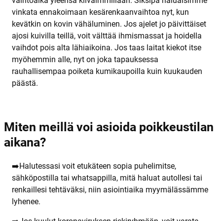
vaihtoaika yleensä kiivaimmillaan. Siksipä haluaisimme
vinkata ennakoimaan kesärenkaanvaihtoa nyt, kun
kevätkin on kovin väh
äluminen. Jos ajelet jo päivittäiset
ajosi kuivilla teillä, voit välttää ihmismassat ja hoidella
vaihdot pois alta lähiaikoina. Jos taas laitat kiekot itse
myöhemmin alle, nyt on joka tapauksessa
rauhallisempaa poiketa kumikaupoilla kuin kuukauden
päästä.
Miten meillä voi asioida poikkeustilan
aikana?
➡️
Halutessasi voit etukäteen sopia puhelimitse,
sähköpostilla tai whatsappilla, mitä haluat autollesi tai
renkaillesi tehtäväksi, niin asiointiaika myymälässämme
lyhenee.