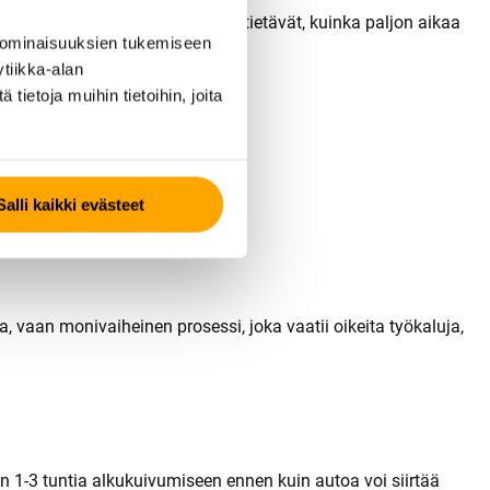
turvallisuutta. Ammattiasentajat tietävät, kuinka paljon aikaa
 ominaisuuksien tukemiseen
tiikka-alan
ietoja muihin tietoihin, joita
Salli kaikki evästeet
 vaan monivaiheinen prosessi, joka vaatii oikeita työkaluja,
ään 1-3 tuntia alkukuivumiseen ennen kuin autoa voi siirtää