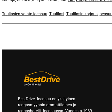
Tuuliasien vaihto joensuu
Tuulilasi
Tuulilasin korjaus joensu
BestDrive Joensuu on yksityinen
rengasmyynnin ammattilainen ja
rengashotelli Joensuussa. Vuodesta 1989