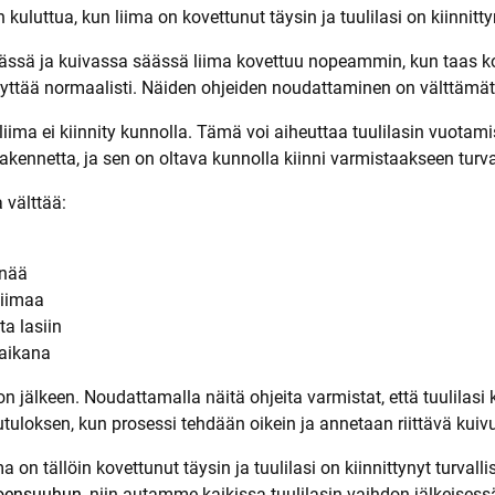
kuluttua, kun liima on kovettunut täysin ja tuulilasi on kiinnitt
ässä ja kuivassa säässä liima kovettuu nopeammin, kun taas k
 käyttää normaalisti. Näiden ohjeiden noudattaminen on välttämät
 tai liima ei kiinnity kunnolla. Tämä voi aiheuttaa tuulilasin vu
rakennetta, ja sen on oltava kunnolla kiinni varmistaakseen tur
 välttää:
inää
liimaa
a lasiin
 aikana
jälkeen. Noudattamalla näitä ohjeita varmistat, että tuulilasi k
utuloksen, kun prosessi tehdään oikein ja annetaan riittävä kuiv
a on tällöin kovettunut täysin ja tuulilasi on kiinnittynyt turva
Joensuuhun
, niin autamme kaikissa tuulilasin vaihdon jälkeises