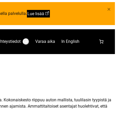
×
lla palvelulla.
Lue lisää
hteystiedot
Varaa aika
In English
S
u
b
m
e
n
u
:
Y
h
t
e
y
s
t
Kokonaiskesto riippuu auton mallista, tuulilasin tyypistä ja
i
en ajamista. Ammattitaitoiset asentajat huolehtivat, että
e
d
o