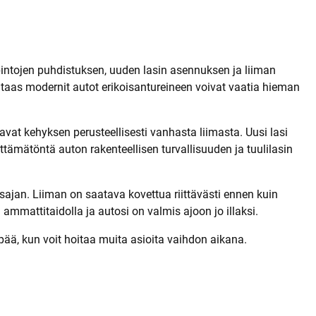
t
pintojen puhdistuksen, uuden lasin asennuksen ja liiman
taas modernit autot erikoisantureineen voivat vaatia hieman
avat kehyksen perusteellisesti vanhasta liimasta. Uusi lasi
ttämätöntä auton rakenteellisen turvallisuuden ja tuulilasin
ajan. Liiman on saatava kovettua riittävästi ennen kuin
mmattitaidolla ja autosi on valmis ajoon jo illaksi.
ää, kun voit hoitaa muita asioita vaihdon aikana.