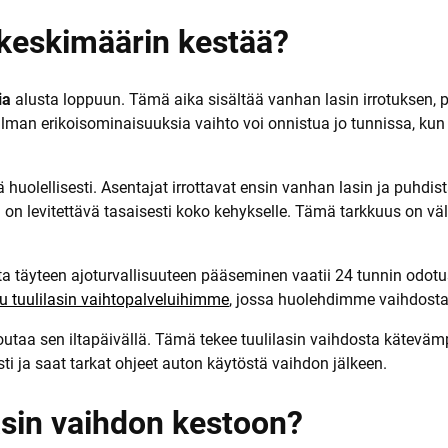
a
 keskimäärin kestää?
ia
alusta loppuun. Tämä aika sisältää vanhan lasin irrotuksen, 
man erikoisominaisuuksia vaihto voi onnistua jo tunnissa, kun 
huolellisesti. Asentajat irrottavat ensin vanhan lasin ja puhdist
 on levitettävä tasaisesti koko kehykselle. Tämä tarkkuus on väl
 täyteen ajoturvallisuuteen pääseminen vaatii 24 tunnin odotus
u tuulilasin vaihtopalveluihimme
, jossa huolehdimme vaihdosta a
utaa sen iltapäivällä. Tämä tekee tuulilasin vaihdosta kätevämp
 ja saat tarkat ohjeet auton käytöstä vaihdon jälkeen.
lasin vaihdon kestoon?