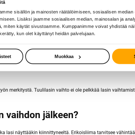
itä
voi johtaa virheisiin, jotka heikentävät tuulilasin tiiveyttä tai 
mme sisällön ja mainosten räätälöimiseen, sosiaalisen median
iseen. Lisäksi jaamme sosiaalisen median, mainosalan ja analy
, miten käytät sivustoamme. Kumppanimme voivat yhdistää näitä t
n kerätty, kun olet käyttänyt heidän palvelujaan.
us
sto
ästeet
Muokkaa
erkitystä. Tuulilasin vaihto ei ole pelkkää lasin vaihtamista,
in vaihdon jälkeen?
ka lasi näyttääkin kiinnittyneeltä. Erikoisliima tarvitsee vähint