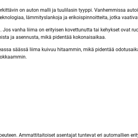
merkittävin on auton malli ja tuulilasin tyyppi. Vanhemmissa au
teknologiaa, lämmityslankoja ja erikoispinnoitteita, jotka vaativ
 Jos vanha liima on erityisen kovettunutta tai kehykset ovat ru
imista ja asennusta, mikä pidentää kokonaisaikaa.
eassa säässä liima kuivuu hitaammin, mikä pidentää odotusaika
ehokkaammin.
uteen. Ammattitaitoiset asentajat tuntevat eri automallien erit