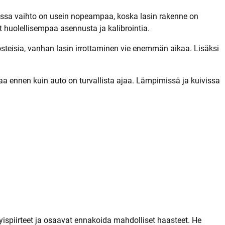
toissa vaihto on usein nopeampaa, koska lasin rakenne on
at huolellisempaa asennusta ja kalibrointia.
osteisia, vanhan lasin irrottaminen vie enemmän aikaa. Lisäksi
a ennen kuin auto on turvallista ajaa. Lämpimissä ja kuivissa
yispiirteet ja osaavat ennakoida mahdolliset haasteet. He