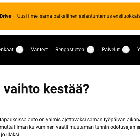
Drive
– Uusi ilme, sama paikallinen asiantuntemus ensiluokkaise
enkaat
Vanteet
Rengastietoa
Palvelut
Y
S
S
S
u
u
u
b
b
b
m
m
m
e
e
e
n
n
n
u
u
u
 vaihto kestää?
:
:
:
R
R
P
e
e
a
n
n
l
k
g
v
a
a
e
a
s
l
t
t
u
tapauksissa auto on valmis ajettavaksi saman työpäivän aikana. 
i
t
 mutta liiman kuivuminen vaatii muutaman tunnin odotusajan enn
e
t
o illaksi.
o