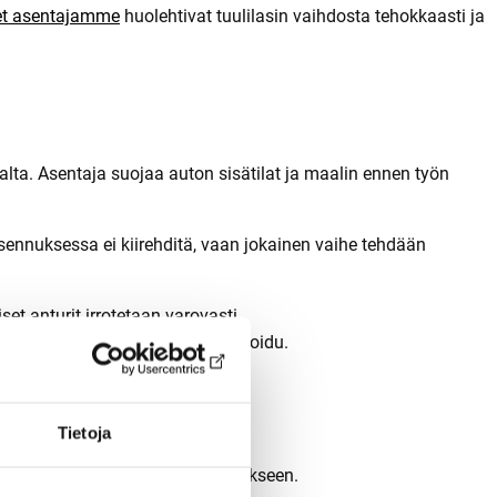
et asentajamme
huolehtivat tuulilasin vaihdosta tehokkaasti ja
alta. Asentaja suojaa auton sisätilat ja maalin ennen työn
asennuksessa ei kiirehditä, vaan jokainen vaihe tehdään
et anturit irrotetaan varovasti.
kuutta, jotta kehykset eivät vaurioidu.
tta uusi liima tarttuu kunnolla.
almiiksi lasiin.
 tasainen koko matkalla.
Tietoja
ti oikeassa asennossa.
siivotaan ja valmistellaan luovutukseen.