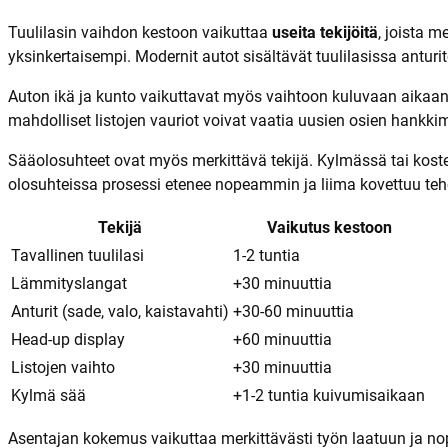
Tuulilasin vaihdon kestoon vaikuttaa
useita tekijöitä
, joista 
yksinkertaisempi. Modernit autot sisältävät tuulilasissa anturi
Auton ikä ja kunto vaikuttavat myös vaihtoon kuluvaan aikaan.
mahdolliset listojen vauriot voivat vaatia uusien osien hankk
Sääolosuhteet ovat myös merkittävä tekijä. Kylmässä tai kost
olosuhteissa prosessi etenee nopeammin ja liima kovettuu t
Tekijä
Vaikutus kestoon
Tavallinen tuulilasi
1-2 tuntia
Lämmityslangat
+30 minuuttia
Anturit (sade, valo, kaistavahti)
+30-60 minuuttia
Head-up display
+60 minuuttia
Listojen vaihto
+30 minuuttia
Kylmä sää
+1-2 tuntia kuivumisaikaan
Asentajan kokemus vaikuttaa merkittävästi työn laatuun ja nope