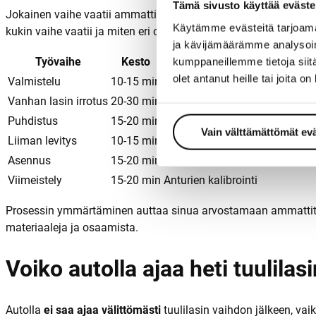
Tämä sivusto käyttää eväste
Jokainen vaihe vaatii ammattitaitoa ja kokemusta. Kiirehtiminen 
Käytämme evästeitä tarjoama
kukin vaihe vaatii ja miten eri olosuhteet vaikuttavat työhön.
ja kävijämäärämme analysoim
Työvaihe
Kesto
Kriittiset tekijät
kumppaneillemme tietoja siitä
olet antanut heille tai joita o
Valmistelu
10-15 min
Huolellinen suojaus
Vanhan lasin irrotus
20-30 min
Kehysten vaurioitumaton irrot
Puhdistus
15-20 min
Täydellinen vanhan liiman poi
Vain välttämättömät ev
Liiman levitys
10-15 min
Tasainen ja oikea paksuus
Asennus
15-20 min
Tarkka kohdistus
Viimeistely
15-20 min
Anturien kalibrointi
Prosessin ymmärtäminen auttaa sinua arvostamaan ammattityön m
materiaaleja ja osaamista.
Voiko autolla ajaa heti tuulilas
Autolla
ei saa ajaa välittömästi
tuulilasin vaihdon jälkeen, vaik