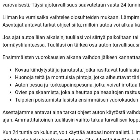
varovaisesti. Täysi ajoturvallisuus saavutetaan vasta 24 tunnin 
Liiman kuivumisaika vaihtelee olosuhteiden mukaan. Lämpim
Asentajat antavat tarkat ohjeet siitä, milloin autoa voi alkaa
Jos ajat autoa liian aikaisin, tuulilasi voi siirtyä paikoiltaan
törmäystilanteessa. Tuulilasi on tärkeä osa auton turvallisuus
Ensimmäisten vuorokausien aikana vaihdon jälkeen kannattaa
Kovaa kiihdytystä ja jarrutusta, jotka rasittavat tuulilasia
Huonoja teitä ja monttuisia pintoja, jotka aiheuttavat tär
Auton pesua ja korkeapainepesuria, jotka voivat irrottaa 
Ovien paiskaamista, joka aiheuttaa paineaaltojen rasitust
Teippien poistamista lasista ensimmäisen vuorokauden
Asentajamme antavat aina tarkat ohjeet auton käytöstä vaihdon 
ajan.
Ammattitaitoinen tuulilasin vaihto
takaa turvallisen lopp
Kun 24 tuntia on kulunut, voit käyttää autoasi normaalisti. Liim
vuotoja, ota heti yhteyttä asentajaan.
Ota yhteyttä BestDrive 