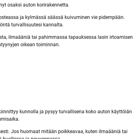
ynyt osaksi auton korirakennetta.
osteassa ja kylmässä säässä kuivuminen vie pidempään.
öntä turvallisuutesi kannalta.
otamista, ilmaääniä tai pahimmassa tapauksessa lasin irtoamisen
vatyynyjen oikean toiminnan.
iinnittyy kunnolla ja pysyy turvallisena koko auton käyttöiän
umisaika.
llisesti. Jos huomaat mitään poikkeavaa, kuten ilmaääniä tai
sä huollossa ja neuvonnassa.