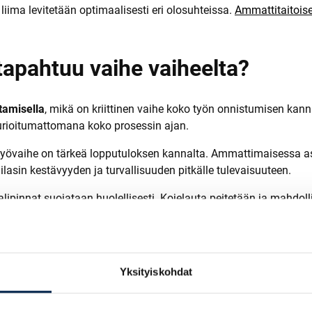
 liima levitetään optimaalisesti eri olosuhteissa.
Ammattitaitois
 tapahtuu vaihe vaiheelta?
ttamisella
, mikä on kriittinen vaihe koko työn onnistumisen kann
urioitumattomana koko prosessin ajan.
nen työvaihe on tärkeä lopputuloksen kannalta. Ammattimaisessa 
ilasin kestävyyden ja turvallisuuden pitkälle tulevaisuuteen.
lipinnat suojataan huolellisesti. Kojelauta peitetään ja mahdollis
n irti erikoistyökalulla ja poistetaan varovasti. Tämä vaatii tark
kehyksestä perusteellisesti. Pinta puhdistetaan ja kuivataan, jo
tetaan ja tarkistetaan. Mahdolliset anturit ja listat asennetaan v
sesti kehykselle tai lasiin. Liiman on oltava oikean paksuinen ja
Yksityiskohdat
asti paikalleen ja painetaan kiinni. Lasin on oltava täsmällises
, listat asennetaan lopullisesti ja työn laatu tarkistetaan. Auto 