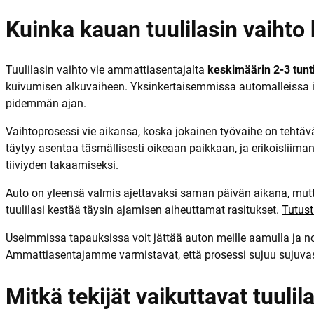
Kuinka kauan tuulilasin vaihto
Tuulilasin vaihto vie ammattiasentajalta
keskimäärin 2-3 tunt
kuivumisen alkuvaiheen. Yksinkertaisemmissa automalleissa il
pidemmän ajan.
Vaihtoprosessi vie aikansa, koska jokainen työvaihe on tehtävä 
täytyy asentaa täsmällisesti oikeaan paikkaan, ja erikoisliiman
tiiviyden takaamiseksi.
Auto on yleensä valmis ajettavaksi saman päivän aikana, mutta
tuulilasi kestää täysin ajamisen aiheuttamat rasitukset.
Tutust
Useimmissa tapauksissa voit jättää auton meille aamulla ja no
Ammattiasentajamme varmistavat, että prosessi sujuu sujuvasti
Mitkä tekijät vaikuttavat tuuli