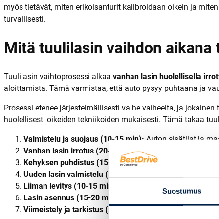
myös tietävät, miten erikoisanturit kalibroidaan oikein ja miten
turvallisesti.
Mitä tuulilasin vaihdon aikana
Tuulilasin vaihtoprosessi alkaa
vanhan lasin huolellisella irro
aloittamista. Tämä varmistaa, että auto pysyy puhtaana ja va
Prosessi etenee järjestelmällisesti vaihe vaiheelta, ja jokai
huolellisesti oikeiden tekniikoiden mukaisesti. Tämä takaa tuul
Valmistelu ja suojaus (10-15 min):
Auton sisätilat ja maa
Vanhan lasin irrotus (20-30 min):
Vanha tuulilasi leikataa
Kehyksen puhdistus (15-20 min):
Vanha liima poistetaan 
Uuden lasin valmistelu (10-15 min):
Uusi tuulilasi puhdis
Liiman levitys (10-15 min):
Erikoisliima levitetään tasai
Suostumus
Lasin asennus (15-20 min):
Uusi tuulilasi asetetaan tark
Viimeistely ja tarkistus (15-20 min):
Anturit kalibroidaan