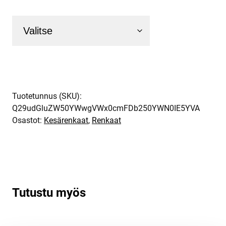
Tuotetunnus (SKU):
Q29udGluZW50YWwgVWx0cmFDb250YWN0IE5YVA
Osastot:
Kesärenkaat
,
Renkaat
Tutustu myös