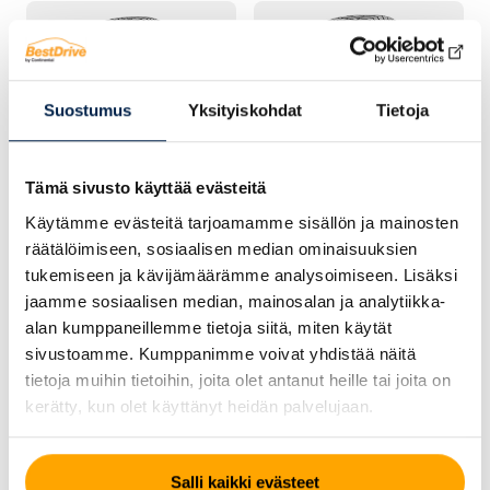
Suostumus
Yksityiskohdat
Tietoja
Tämä sivusto käyttää evästeitä
Käytämme evästeitä tarjoamamme sisällön ja mainosten
KESÄRENGAS
TALVIRENGAS – KITKA
räätälöimiseen, sosiaalisen median ominaisuuksien
Continental
Continental
tukemiseen ja kävijämäärämme analysoimiseen. Lisäksi
AllSeasonContact
VanContact Viking
jaamme sosiaalisen median, mainosalan ja analytiikka-
ContiSeal
alan kumppaneillemme tietoja siitä, miten käytät
sivustoamme. Kumppanimme voivat yhdistää näitä
tietoja muihin tietoihin, joita olet antanut heille tai joita on
kerätty, kun olet käyttänyt heidän palvelujaan.
Salli kaikki evästeet