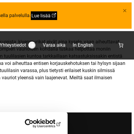
×
lla palvelulla.
Lue lisää
kureista, kivenmurikat eivät aina kysele, vaan aiheuttavat
Yhteystiedot
Varaa aika
In English
S
 isompien vaurioiden kohdalla tuskaa helpottaa moniin
u
n tuulilasien kuntoa tarkkaillaan katsastuksissakin entistä
b
m
a voi aiheuttaa entisen korjauskehotuksen tai hylsyn sijaan
e
n
uulilasin varassa, plus tietysti erilaiset kuskin silmissä
u
 vauriot yleensä vain laajenevat. Meiltä saat ilmaisen
:
Y
h
t
e
y
s
t
i
e
d
o
t