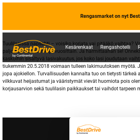
Rengasmarket on nyt Best
Tuulilasissa napsahti – voisiko korjata vai pitääkö vaihtaa? Va
Kesärenkaat
Rengashotelli
paljonkin lasivahinkoja vuosittain. Ja harmittaahan se! Onnek
kaskoihin sisältyvä lasivakuutus, jos koko lasi joudutaan vaih
tiukemmin 20.5.2018 voimaan tulleen lakimuutoksen myötä. Jat
jopa ajokiellon. Turvallisuuden kannalta tuo on tietysti tärkeä a
vilkkuvat heijastumat ja vääristymät vievät huomiota pois olenn
korjausarvion sekä tuulilasin paikkaukset tai vaihdot tarpeen 