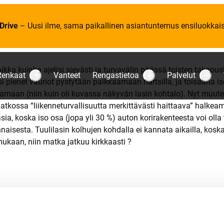
Drive
– Uusi ilme, sama paikallinen asiantuntemus ensiluokkaise
ikka kuinka ajelisi sievästi ja turvavälin päässä toisten takapus
Renkaat
Vanteet
Rengastietoa
Palvelut
S
S
S
si pienet vauriot pystytään paikkaamaan hartsilla, ja toisaalta
u
u
u
tamaan (niin kuin oli kuvassa näkyvän lasin kohtalo). Nyt muute
b
b
b
m
m
m
kossa “liikenneturvallisuutta merkittävästi haittaava” halkeam
e
e
e
n
n
n
sia, koska iso osa (jopa yli 30 %) auton korirakenteesta voi olla t
u
u
u
aisesta. Tuulilasin kolhujen kohdalla ei kannata aikailla, koska
:
:
:
R
R
P
mukaan, niin matka jatkuu kirkkaasti ?
e
e
a
n
n
l
k
g
v
a
a
e
a
s
l
t
t
u
i
t
e
t
o
a