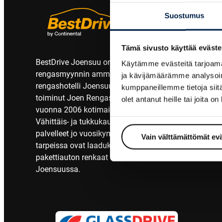
Suostumus
Tämä sivusto käyttää eväste
BestDrive Joensuu on yksityinen
Käytämme evästeitä tarjoama
rengasmyynnin ammattilainen ja
ja kävijämäärämme analysoim
rengashotelli Joensuussa. Vuodesta 1989
kumppaneillemme tietoja siitä
toiminut Joen Rengas-Expertit Oy liittyi
olet antanut heille tai joita o
vuonna 2006 kotimaiseen BestDrive-ketjuun.
Vähittäis- ja tukkukauppiaana olemme
palvelleet jo vuosikymmeniä niitä, joiden
Vain välttämättömät ev
tarpeissa ovat laadukkaat auton ja
pakettiauton renkaat sekä renkaanvaihto
Joensuussa.