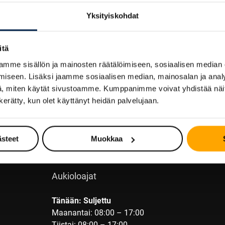
Yksityiskohdat
itä
Yhteystiedot
mme sisällön ja mainosten räätälöimiseen, sosiaalisen median
iseen. Lisäksi jaamme sosiaalisen median, mainosalan ja analy
JOEN RENGAS-EXPERTIT OY
, miten käytät sivustoamme. Kumppanimme voivat yhdistää näitä t
Kuurnankatu 15
n kerätty, kun olet käyttänyt heidän palvelujaan.
80100 Joensuu
013 224 620
ästeet
Muokkaa
myynti@rengasexpertit.fi
Aukioloajat
Tänään: Suljettu
Maanantai: 08:00 – 17:00
Tiistai: 08:00 – 17:00