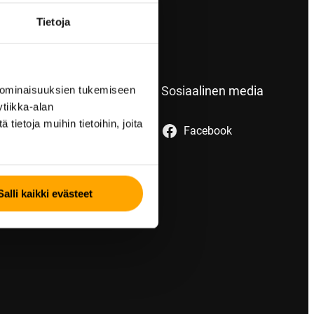
Tietoja
Pikalinkit
Sosiaalinen media
 ominaisuuksien tukemiseen
tiikka-alan
Kesärenkaat
ietoja muihin tietoihin, joita
Facebook
Talvirenkaat
Vanteet
Rengastietoa
Palvelut
Salli kaikki evästeet
Yhteystiedot