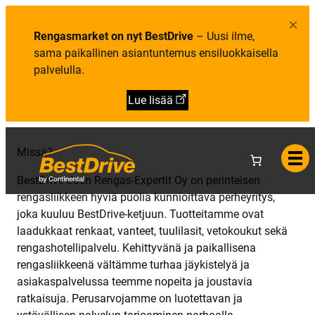
Y
i
e
h
e
l
×
t
t
u
e
Rengasmarket on nyt BestDrive
– Uusi ilme,
o
t
y
a
sama paikallinen asiantuntemus ensiluokkaisella
s
t
palvelulla.
i
e
d
Lue lisää
o
t
Missä?
BestDrive Joen Rengas-Expertit Oy on perinteisen
rengasliikkeen hyviä puolia kunnioittava perheyritys,
joka kuuluu BestDrive-ketjuun. Tuotteitamme ovat
laadukkaat renkaat, vanteet, tuulilasit, vetokoukut sekä
rengashotellipalvelu. Kehittyvänä ja paikallisena
rengasliikkeenä vältämme turhaa jäykistelyä ja
asiakaspalvelussa teemme nopeita ja joustavia
ratkaisuja. Perusarvojamme on luotettavan ja