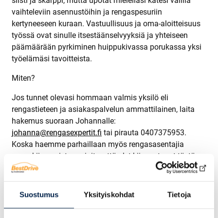
siisti ja skarppi, mutta upotat mielelläsi kätesi välillä
vaihteleviin asennustöihin ja rengaspesuriin
kertyneeseen kuraan. Vastuullisuus ja oma-aloitteisuus
työssä ovat sinulle itsestäänselvyyksiä ja yhteiseen
päämäärään pyrkiminen huippukivassa porukassa yksi
työelämäsi tavoitteista.
Miten?
Jos tunnet olevasi hommaan valmis yksilö eli
rengastieteen ja asiakaspalvelun ammattilainen, laita
hakemus suoraan Johannalle:
johanna@rengasexpertit.fi
tai pirauta 0407375953.
Koska haemme parhaillaan myös rengasasentajia
sesonkiin, muista mainita, että olet kiinnostunut tästä
vakituisesta rengasmyyjän tehtävästä.
Työtehtävään on mahdollista kouluttautua myös
Suostumus
Yksityiskohdat
Tietoja
mestari-kisälli -työvoimakoulutuksen kautta. Koulutus
tapahtuu pääosin oikeassa työympäristössä,