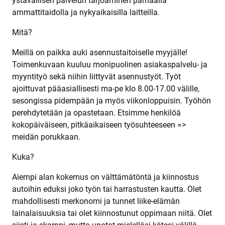
ystävällisen palvelun tarjoaminen parhaalla
ammattitaidolla ja nykyaikaisilla laitteilla.
Mitä?
Meillä on paikka auki asennustaitoiselle myyjälle!
Toimenkuvaan kuuluu monipuolinen asiakaspalvelu- ja
myyntityö sekä niihin liittyvät asennustyöt. Työt
ajoittuvat pääasiallisesti ma-pe klo 8.00-17.00 välille,
sesongissa pidempään ja myös viikonloppuisin. Työhön
perehdytetään ja opastetaan. Etsimme henkilöä
kokopäiväiseen, pitkäaikaiseen työsuhteeseen =>
meidän porukkaan.
Kuka?
Aiempi alan kokemus on välttämätöntä ja kiinnostus
autoihin eduksi joko työn tai harrastusten kautta. Olet
mahdollisesti merkonomi ja tunnet liike-elämän
lainalaisuuksia tai olet kiinnostunut oppimaan niitä. Olet