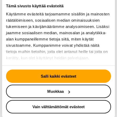
Kuurnankatu 15:ssä. Koulutus toteutetaan mestari-kisälli
Tämä sivusto käyttää evästeitä
-toimintatavan mukaisesti yrityksen työntekijän
Käytämme evästeitä tarjoamamme sisällön ja mainosten
toimiessa työnohjaajana/mestarina. Koulutuksen avulla
räätälöimiseen, sosiaalisen median ominaisuuksien
on tarkoitus siirtää työtehtävien vaatimaa ammattitaitoa
tukemiseen ja kävijämäärämme analysoimiseen. Lisäksi
sekä yrityksen hiljaista tietotaitoa tulevalle, toivottavasti
jaamme sosiaalisen median, mainosalan ja analytiikka-
pitkäaikaiselle työntekijälle ja tiimimme jäsenelle.
alan kumppaneillemme tietoja siitä, miten käytät
Lähetä vapaamuotoinen hakemus, jossa kerrot
sivustoamme. Kumppanimme voivat yhdistää näitä
osaamisestasi ja aiemmasta työkokemuksestasi (CV
tietoja muihin tietoihin, joita olet antanut heille tai joita on
mukaan liitettynä)
19.3.
2019
kerätty, kun olet käyttänyt heidän palvelujaan.
mennessä
hanne.husso@businessjoensuu.fi
Milloin?
Salli kaikki evästeet
Tehtävään haku 19.3.2019 mennessä. Työ alkaa heti
sopivan hakijan löydyttyä, sopimuksen mukaan.
Muokkaa
Mahdollisen työvoimakoulutuksen kokonaiskesto 10-
100 päivää.
Vain välttämättömät evästeet